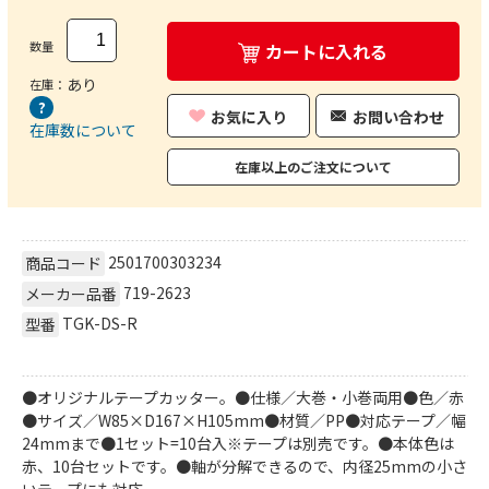
数量
カートに入れる
あり
在庫：
お気に入り
お問い合わせ
在庫数について
在庫以上のご注文について
2501700303234
商品コード
719-2623
メーカー品番
TGK-DS-R
型番
●オリジナルテープカッター。●仕様／大巻・小巻両用●色／赤
●サイズ／W85×D167×H105mm●材質／PP●対応テープ／幅
24mmまで●1セット=10台入※テープは別売です。●本体色は
赤、10台セットです。●軸が分解できるので、内径25mmの小さ