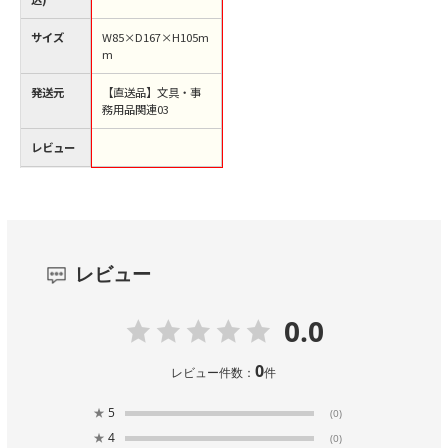
サイズ
W85×D167×H105m
m
発送元
【直送品】文具・事
務用品関連03
レビュー
レビュー
0.0
0
レビュー件数：
件
★
5
(0)
★
4
(0)