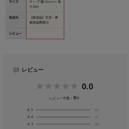
サイズ
テープ幅15mm×長
さ18m
発送元
【直送品】文具・事
務用品関連03
レビュー
レビュー
0.0
0
レビュー件数：
件
★
5
(0)
★
4
(0)
★
3
(0)