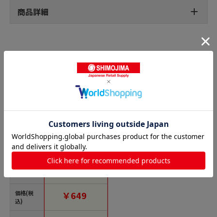
商品詳細
剥がせる両面テープの人気商品との比較
商品名
TANOSEE 両面テープ
貼ってはがせるタイ
プ カッター付 15mm
×18m 1巻（ご注文単
位1巻）【直送品】
価格(税
￥649
込)