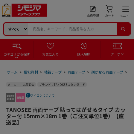
会員登録
カート
メニュー
クーポン
カテゴリから探す
お気に入り
購入履歴
ホーム
>
梱包資材
>
粘着テープ
>
両面テープ
>
剥がせる両面テープ
>
T
メーカー：大塚商会
ブランド：TANOSEEスタンダード
アイコンについて
TANOSEE 両面テープ 貼ってはがせるタイプ カッ
ター付 15mm×18m 1巻（ご注文単位1巻）【直
送品】