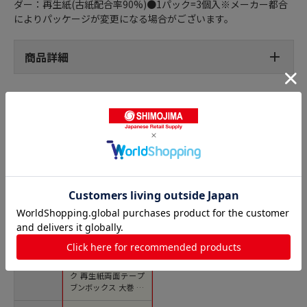
ダー：再生紙(古紙配合率90%)●1パック=3個入※メーカー都合
によりパッケージが変更になる場合がございます。
商品詳細
一般両面テープの人気商品との比較
商品名
ニチバン ナイスタッ
ク 再生紙両面テープ
ブンボックス 大巻 40
mm×20m NWBB-40