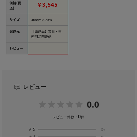
3巻/袋（ご注文単位1
価格(税
￥3,545
袋）【直送品】
込)
サイズ
40mm×20m
発送元
【直送品】文具・事
務用品関連03
レビュー
レビュー
0.0
0
レビュー件数：
件
★
5
(0)
★
4