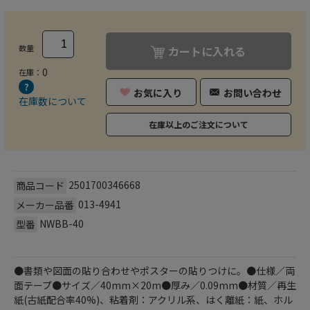
数量
カートに入れる
0
在庫：
お気に入り
お問い合わせ
在庫数について
在庫以上のご注文について
2501700346668
商品コード
013-4941
メーカー品番
NWBB-40
型番
●書類や図面の貼り合わせやポスターの貼りつけに。●仕様／両
面テープ●サイズ／40mm×20m●厚み／0.09mm●材質／再生
紙(古紙配合率40%)、粘着剤：アクリル系、はく離紙：紙、ホル