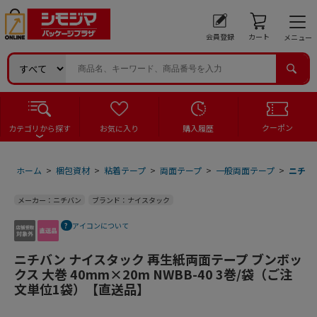
会員登録
カート
メニュー
クーポン
カテゴリから探す
お気に入り
購入履歴
ホーム
>
梱包資材
>
粘着テープ
>
両面テープ
>
一般両面テープ
>
ニチバ
メーカー：ニチバン
ブランド：ナイスタック
アイコンについて
ニチバン ナイスタック 再生紙両面テープ ブンボッ
クス 大巻 40mm×20m NWBB-40 3巻/袋（ご注
文単位1袋）【直送品】