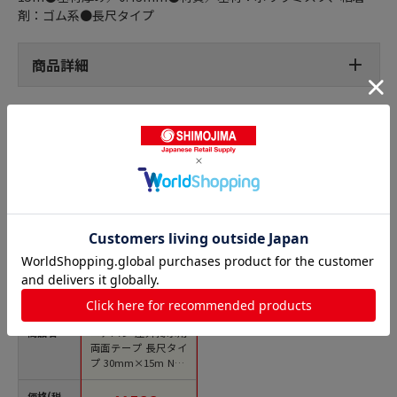
剤：ゴム系●長尺タイプ
商品詳細
一般両面テープの人気商品との比較
商品名
ニチバン 屋外掲示用
両面テープ 長尺タイ
プ 30mm×15m NW-
N30L 1巻（ご注文単
位1巻）【直送品】
価格(税