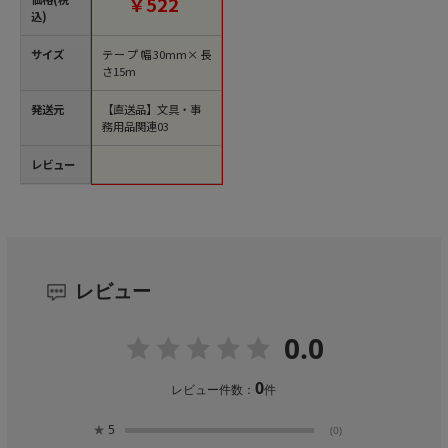
￥522
込)
サイズ
テープ幅30mm×長
さ15m
発送元
【直送品】文具・事
務用品関連03
レビュー
レビュー
0.0
0
レビュー件数：
件
★
5
(0)