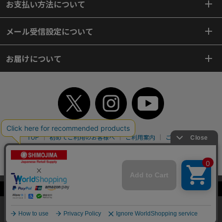
お支払い方法について
メール受信設定について
お届けについて
TOP
初めてご利用のお客様へ
ご利用案内
ご利用規約
個人情報保護方針
特定商取引法
会社案内
よくあるご質問
お問い合わせ
ピンポイントサーチ
サイトマップ
WEBカタログ
英語版TOP
当サイトはクッキー（Cookie）を使用しています。Cookieの使用に同意いた
Copyright© 2018 SHIMOJIMA Co.,Ltd. All Rights Reserved.
だける場合は「OK」をクリックしてください。
OK