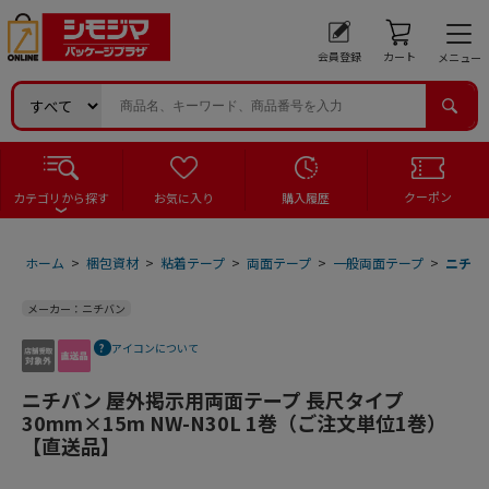
会員登録
カート
メニュー
クーポン
カテゴリから探す
お気に入り
購入履歴
ホーム
>
梱包資材
>
粘着テープ
>
両面テープ
>
一般両面テープ
>
ニチバ
メーカー：ニチバン
アイコンについて
ニチバン 屋外掲示用両面テープ 長尺タイプ
30mm×15m NW-N30L 1巻（ご注文単位1巻）
【直送品】