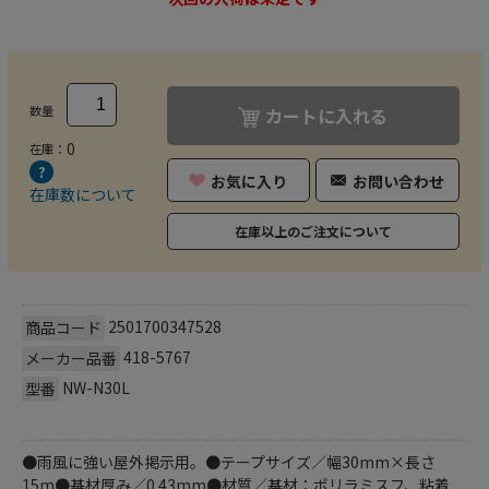
数量
カートに入れる
0
在庫：
お気に入り
お問い合わせ
在庫数について
在庫以上のご注文について
2501700347528
商品コード
418-5767
メーカー品番
NW-N30L
型番
●雨風に強い屋外掲示用。●テープサイズ／幅30mm×長さ
15m●基材厚み／0.43mm●材質／基材：ポリラミスフ、粘着