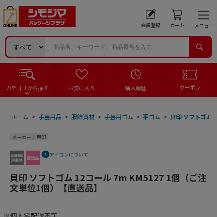
会員登録
カート
メニュー
クーポン
カテゴリから探す
お気に入り
購入履歴
ホーム
>
手芸用品
>
服飾資材
>
手芸用ゴム
>
平ゴム
>
貝印 ソフトゴム 1
メーカー：貝印
アイコンについて
貝印 ソフトゴム 12コール 7m KM5127 1個（ご注
文単位1個）【直送品】
※個人宅配送不可