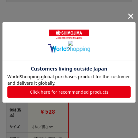
平ゴムの人気商品との比較
商品名
貝印 ソフトゴム 12コ
ール 7m KM5127 1個
（ご注文単位1個）
【直送品】
価格(税
￥528
込)
サイズ
寸法／長さ7m