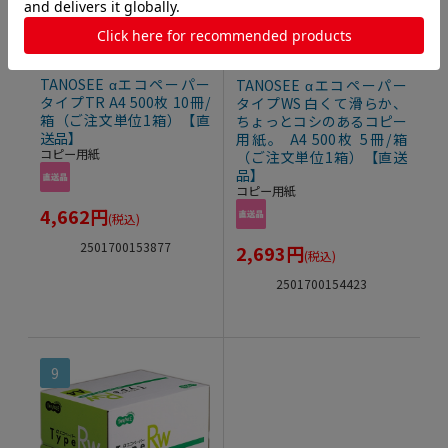
TANOSEE αエコペーパー
TANOSEE αエコペーパー
タイプTR A4 500枚 10冊/
タイプWS 白くて滑らか、
箱（ご注文単位1箱）【直
ちょっとコシのあるコピー
送品】
用紙。 A4 500枚 5冊/箱
コピー用紙
（ご注文単位1箱）【直送
品】
コピー用紙
4,662
円
(税込)
2501700153877
2,693
円
(税込)
2501700154423
9