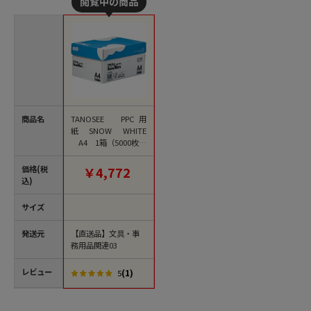
商品名
TANOSEE PPC用
紙 SNOW WHITE
A4 1箱（5000枚：
500枚×10冊）（ご注
文単位1箱）【直送
価格(税
￥4,772
品】
込)
サイズ
発送元
【直送品】文具・事
務用品関連03
レビュー
(1)
5