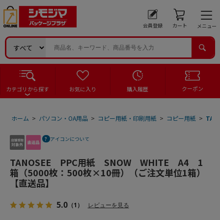
会員登録
カート
メニュー
クーポン
カテゴリから探す
お気に入り
購入履歴
ホーム
>
パソコン・OA用品
>
コピー用紙・印刷用紙
>
コピー用紙
>
TA
アイコンについて
TANOSEE PPC用紙 SNOW WHITE A4 1
箱（5000枚：500枚×10冊）（ご注文単位1箱）
【直送品】
5.0
（1）
レビューを見る