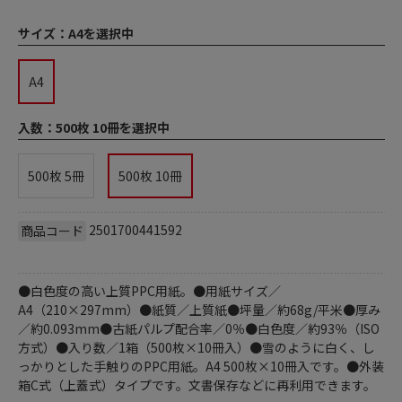
サイズ：
A4を選択中
A4
入数：
500枚 10冊を選択中
500枚 5冊
500枚 10冊
2501700441592
商品コード
●白色度の高い上質PPC用紙。●用紙サイズ／
A4（210×297mm）●紙質／上質紙●坪量／約68g/平米●厚み
／約0.093mm●古紙パルプ配合率／0％●白色度／約93％（ISO
方式）●入り数／1箱（500枚×10冊入）●雪のように白く、し
っかりとした手触りのPPC用紙。A4 500枚×10冊入です。●外装
箱C式（上蓋式）タイプです。文書保存などに再利用できます。