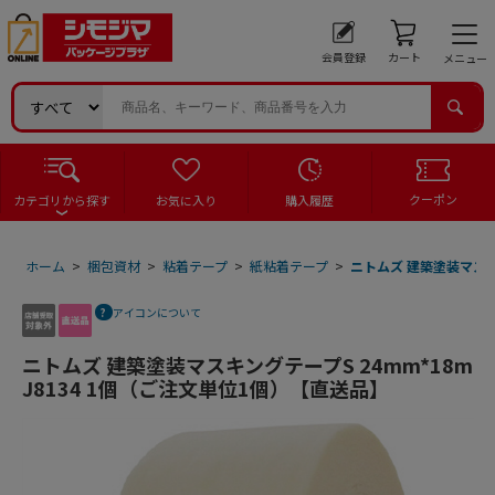
会員登録
カート
メニュー
クーポン
カテゴリから探す
お気に入り
購入履歴
ホーム
>
梱包資材
>
粘着テープ
>
紙粘着テープ
>
ニトムズ 建築塗装マスキン
アイコンについて
ニトムズ 建築塗装マスキングテープS 24mm*18m
J8134 1個（ご注文単位1個）【直送品】