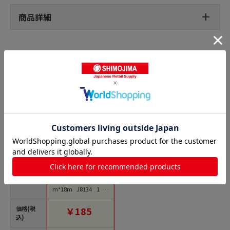
商品詳細
紙粘着テープの人気商品との比較
商品名
ニトムズ 建築塗装マ
スキングテープS 24m
m*18m J8134 1個
（ご注文単位1個）
【直送品】
価格(税
￥185
込)