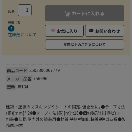
数量
カートに入れる
0
在庫：
お気に入り
お問い合わせ
在庫数について
在庫以上のご注文について
2502300067779
商品コード
756696
メーカー品番
J8134
型番
建築・塗装のマスキングやシートの固定､仮止めに｡●テープ寸法
(幅)[mm]*:24●テープ寸法(長)[m]*:18●個包装形態:1巻ピロー
包装●仕様:屋内外の塗装用●材質:基材=和紙､粘着剤=ゴム系●製
造国:日本