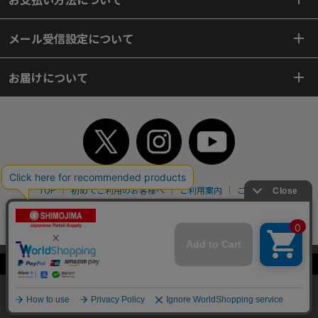
メール受信設定について
お届けについて
TOP
初めてご利用のお客様へ
ご利用案内
ご利用規約
個人情報保護方針
特定商取引法
会社案内
よくあるご質問
お問い合わせ
ピンポイントサーチ
サイトマップ
WEBカタログ
英語版TOP
当サイトはクッキー（Cookie）を使用しています。Cookieの使用に同意いた
Copyright© 2018 SHIMOJIMA Co.,Ltd. All Rights Reserved.
だける場合は「OK」をクリックしてください。
OK