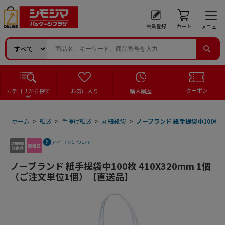
会員登録
カート
メニュー
クーポン
カテゴリから探す
お気に入り
購入履歴
ホーム
>
紙袋
>
手提げ紙袋
>
丸紐紙袋
>
ノーブランド 紙手提袋中100枚 
アイコンについて
ノーブランド 紙手提袋中100枚 410X320mm 1個
（ご注文単位1個）【直送品】