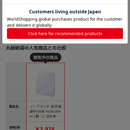
丸紐紙袋の人気商品との比較
商品名
ノーブランド 紙手提
袋中100枚 410X320m
m 1個（ご注文単位1
個）【直送品】
価格(税
￥3,928