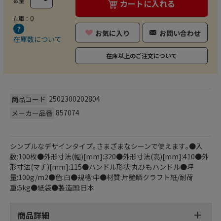
数量
カートに入れる
0
在庫：
お気に入り
お問い合わせ
在庫数について
在庫以上のご注文について
2502300202804
商品コード
857074
メーカー品番
シンプルなデザインタイプ｡さまざまなシーンで使えます｡●入
数:100枚●外形寸法(幅)[mm]:320●外形寸法(高)[mm]:410●外
形寸法(マチ)[mm]:115●ハンドル形状:丸ひもハンドル●坪
量:100g/m2●色:白●規格:中●材質:片艶晒クラフト紙/耐荷
重:5kg●紙袋●製造国:日本
商品詳細