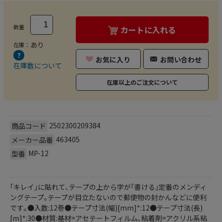
数量
カートに入れる
あり
在庫：
お気に入り
お問い合わせ
在庫数について
在庫以上のご注文について
2502300209384
商品コード
463405
メーカー品番
MP-12
型番
｢キレイ｣に貼れて､テープの上から字が｢書ける｣定番のメンディ
ングテープ｡テープが目立たないので郵便物の封かんなどに便利
です｡●入数:12巻●テープ寸法(幅)[mm]*:12●テープ寸法(長)
[m]*:30●材質:基材=アセテートフィルム､粘着剤=アクリル系粘