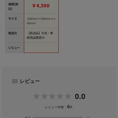
1個）【直送品】
価格(税
￥4,500
込)
サイズ
105mm×105mm×1
65mm
発送元
【直送品】文具・事
務用品関連04
レビュー
レビュー
0.0
0
レビュー件数：
件
★
5
(0)