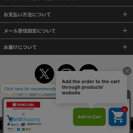
お支払い方法について
メール受信設定について
お届けについて
TOP
初めてご利用のお客様へ
ご利用案内
ご利用規約
個人情報保護方針
特定商取引法
会社案内
よくあるご質問
お問い合わせ
ピンポイントサーチ
サイトマップ
WEBカタログ
英語版TOP
当サイトはクッキー（Cookie）を使用しています。Cookieの使用に同意いた
Copyright© 2018 SHIMOJIMA Co.,Ltd. All Rights Reserved.
だける場合は「OK」をクリックしてください。