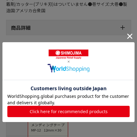
着剤/カッター(ブリキ刃)はついていません●巻サイズ:大巻●製
造国:アメリカ合衆国
商品詳細
メンディングテープの人気商品との比較
商品名
スリーエム ジャパン
メンディングテープ
MP-12 12mm×30m
12巻 1個（ご注文単位