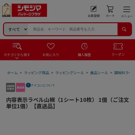
会員登録
カート
メニュー
クーポン
カテゴリから探す
お気に入り
購入履歴
ホーム
>
ラッピング用品
>
ラッピングシール
>
食品シール
>
調味料ラベ
アイコンについて
内容表示ラベル山椒（1シート10枚） 1個（ご注文
単位1個）【直送品】