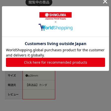
商品名
内容表示ラベル山椒
（1シート10枚） 1個
（ご注文単位1個）
【直送品】
価格(税
￥92
込)
サイズ
●φ20mm
発送元
【直送品】カンダ
レビュー