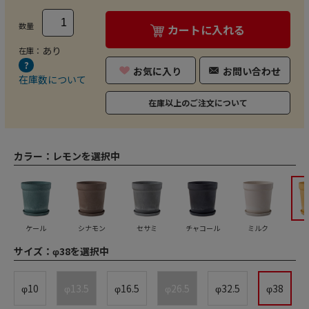
数量
カートに入れる
あり
在庫：
お気に入り
お問い合わせ
在庫数について
在庫以上のご注文について
カラー：
レモンを選択中
ケール
シナモン
セサミ
チャコール
ミルク
サイズ：
φ38を選択中
φ10
φ13.5
φ16.5
φ26.5
φ32.5
φ38