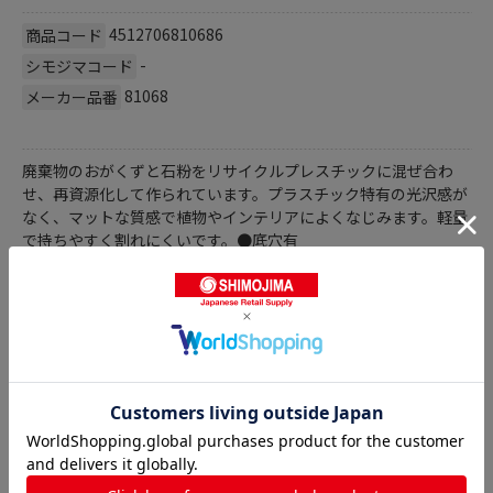
4512706810686
商品コード
-
シモジマコード
81068
メーカー品番
廃棄物のおがくずと石粉をリサイクルプレスチックに混ぜ合わ
せ、再資源化して作られています。プラスチック特有の光沢感が
なく、マットな質感で植物やインテリアによくなじみます。軽量
で持ちやすく割れにくいです。●底穴有
商品詳細
植木鉢の人気商品との比較