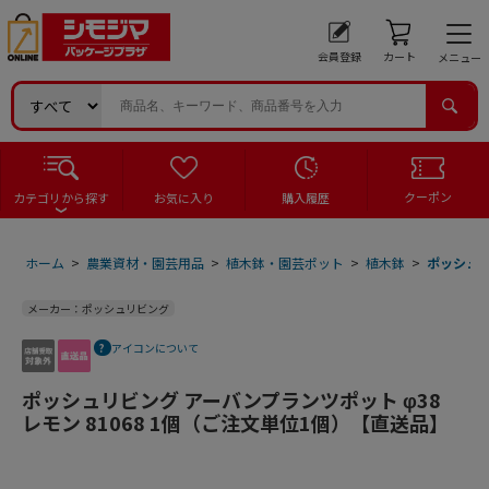
会員登録
カート
メニュー
クーポン
カテゴリから探す
お気に入り
購入履歴
ホーム
>
農業資材・園芸用品
>
植木鉢・園芸ポット
>
植木鉢
>
ポッシュリ
メーカー：ポッシュリビング
アイコンについて
ポッシュリビング アーバンプランツポット φ38
レモン 81068 1個（ご注文単位1個）【直送品】