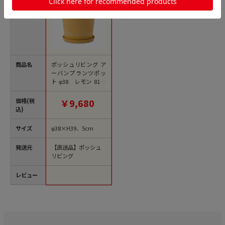
商品名
ポッシュリビング ア
ーバンプランツポッ
ト φ38 レモン 8106
8 1個（ご注文単位1
個）【直送品】
価格(税
￥9,680
込)
サイズ
φ38×H39．5cm
発送元
【直送品】ポッシュ
リビング
レビュー