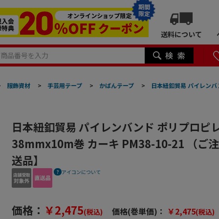
期間
限定
送料について
>
服飾資材
>
手芸用テープ
>
かばんテープ
>
日本紐釦貿易 パイレンバンド
日本紐釦貿易 パイレンバンド ポリプロピレ
38mmx10m巻 カーキ PM38-10-21 
送品】
アイコンについて
価格：
￥2,475
価格(巻単価)：
￥2,475
(税込)
(税込)