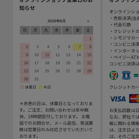
知らせ
オンラインシ
・売掛決済(会
・代金引換
・クレジット
・シモジマカ
・コンビニ決済
・インターネッ
・ペイジーATM
コンビニ決済
クレジットカ
＊赤色の日は、休業日となっておりま
す。ご注文、お問い合わせは年中無
お支払回数は
休、24時間受付しております。 お電
なお、弊社では
話でのお問合せ、メール返信、発送業
報に関わる情
務は営業日のみ対応させていただいて
は、注文日よ
おります。
は、そのご注