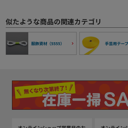
似たような商品の関連カテゴリ
服飾資材（
5555
）
手芸用テー
オンラインショップ営業日のお
オンライン