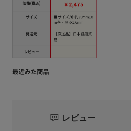
注文単位1巻）【直送
価格(税込)
￥2,475
品】
サイズ
■サイズ/巾約38mm10
m巻・厚み1.6mm
発送元
【直送品】日本紐釦貿
易
レビュー
最近みた商品
レビュー