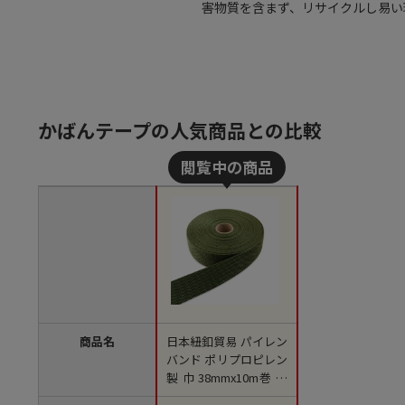
害物質を含まず、リサイクルし易い環
かばんテープの人気商品との比較
商品名
日本紐釦貿易 パイレン
バンド ポリプロピレン
製 巾 38mmx10m巻 カ
ーキ PM38-10-21 （ご