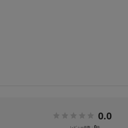
0.0
0
レビュー件数：
件