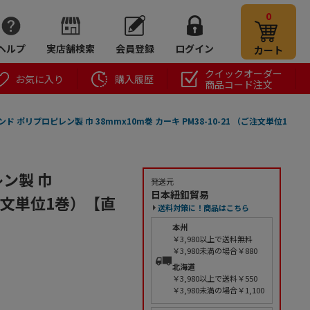
0
ヘルプ
実店舗検索
会員登録
ログイン
カート
クイックオーダー
お気に入り
購入履歴
商品コード注文
 ポリプロピレン製 巾 38mmx10m巻 カーキ PM38-10-21 （ご注文単位1
ン製 巾
発送元
日本紐釦貿易
（ご注文単位1巻）【直
送料対策に！商品はこちら
本州
￥3,980以上で送料無料
￥3,980未満の場合￥880
北海道
￥3,980以上で送料￥550
￥3,980未満の場合￥1,100