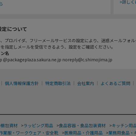
>詳しく
ら
設定について
ル、プロバイダ、フリーメールサービスの設定により、迷惑メールフォル
ンを指定しメールを受信できるよう、設定をご確認ください。
イン名
p @packageplaza.sakura.ne.jp noreply@c.shimojima.jp
個人情報保護方針
特定商取引法
会社案内
よくあるご質問
>
梱包資材
>
ラッピング用品
>
食品容器・食品包装資材
>
キッチン用
作業服・ワークウェア・安全靴
>
医療用品・介護用品
>
業務用食品・