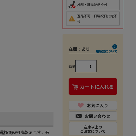
沖縄・離島配送不可
返品不可・日曜祝日指定不
可
在庫：
あり
在庫数について
数量
カートに入れる
お気に入り
お問い合わせ
在庫以上の
ご注文について
水に濡れてもすぐ乾きます。有
m巻・厚み1.6mm