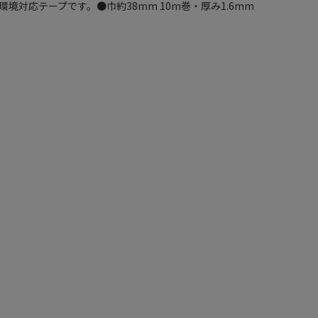
境対応テープです。●巾約38mm 10m巻・厚み1.6mm