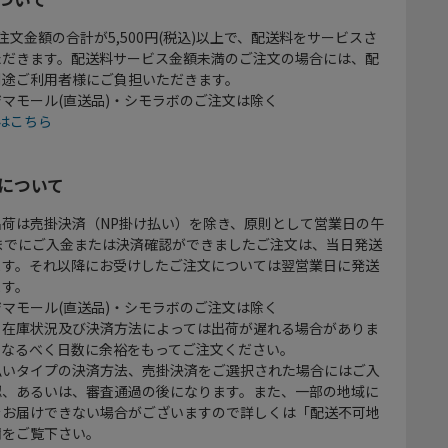
注文金額の合計が5,500円(税込)以上で、配送料をサービスさ
ただきます。配送料サービス金額未満のご注文の場合には、配
別途ご利用者様にご負担いただきます。
マモール(直送品)・シモラボのご注文は除く
はこちら
について
出荷は売掛決済（NP掛け払い）を除き、原則として営業日の午
時までにご入金または決済確認ができましたご注文は、当日発送
ます。それ以降にお受けしたご注文については翌営業日に発送
ます。
マモール(直送品)・シモラボのご注文は除く
、在庫状況及び決済方法によっては出荷が遅れる場合がありま
、なるべく日数に余裕をもってご注文ください。
払いタイプの決済方法、売掛決済をご選択された場合にはご入
認、あるいは、審査通過の後になります。また、一部の地域に
をお届けできない場合がございますので詳しくは「配送不可地
欄をご覧下さい。