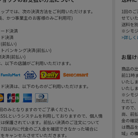
ョップでは、次の決済方法をご利用いただけます。
1回のご
員、かつ事業主のお客様のみご利用可)
せてい
送料を
カード決済
※シモジ
ード決済
>詳しく
(前払い)
トバンキング決済(前払い)
お届け
決済(前払い)
は、以下の店舗がご利用いただけます。
商品の
前11
いたし
ード決済は、以下のものがご利用いただけます。
いたし
※シモジ
ただし
すので
1回のみとなりますのでご了承ください。
尚、前
SSLというシステムを利用しておりますので、個人情
金の確
報は保護されています。前払い決済のご注文について
は商品
り7日以内に代金のご入金を確認できなかった場合に
域」の
文をキャンセルさせていただきます。