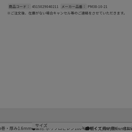
商品コード：
4515029040211
メーカー品番：
PM38-10-21
※ご注文後、在庫がない場合キャンセル等のご連絡をさせていただきます。
サイズ
 10m巻・厚み1.6mm●素材: ポリプロピレン100%●軽くて扱い易く、
■サイズ/巾約38mm10