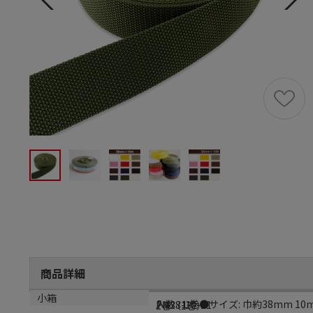
商品詳細
商品説明
メーカー品番
小箱
入数: １巻●サイズ: 巾約38mm
PM38-10-21
1巻（1巻）