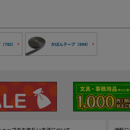
プ（
783
）
かばんテープ（
694
）
ショップのお支払い方法について
送料に