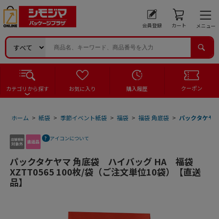
会員登録
カート
メニュー
クーポン
カテゴリから探す
お気に入り
購入履歴
ホーム
>
紙袋
>
季節イベント紙袋
>
福袋
>
福袋 角底袋
>
パックタケヤマ 
アイコンについて
パックタケヤマ 角底袋 ハイバッグ HA 福袋
XZTT0565 100枚/袋（ご注文単位10袋）【直送
品】