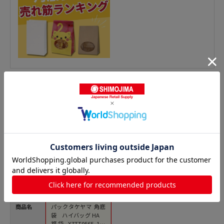
福袋 角底袋の人気商品との比較
商品名
パックタケヤマ 角底
袋 ハイバッグ HA
福袋 XZTT0565 100