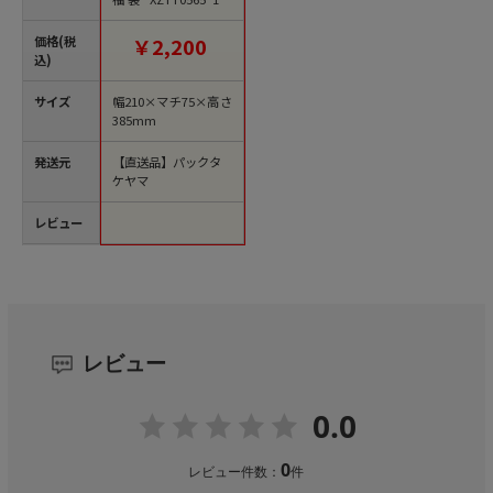
枚/袋（ご注文単位10
袋）【直送品】
価格(税
￥2,200
込)
サイズ
幅210×マチ75×高さ
385mm
発送元
【直送品】パックタ
ケヤマ
レビュー
レビュー
0.0
0
レビュー件数：
件