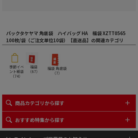
パックタケヤマ 角底袋 ハイバッグ HA 福袋 XZTT0565
100枚/袋（ご注文単位10袋）【直送品】の関連カテゴリ
季節イベ
福袋
福袋 角底袋
ント紙袋
（
67
）
（
7
）
（
74
）
商品カテゴリから探す
おすすめ特集から探す