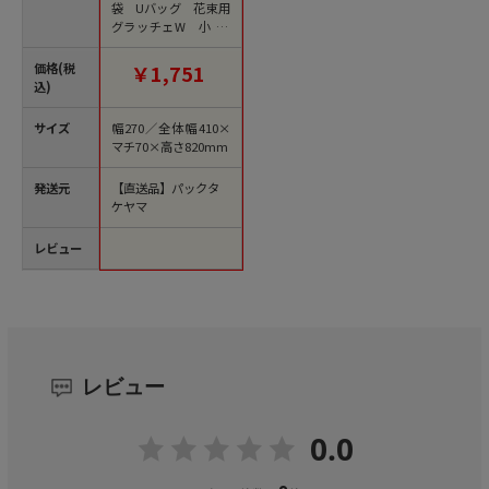
袋 Uバッグ 花束用
グラッチェW 小 XZ
V74114 50枚/袋（ご
注文単位10袋）【直
価格(税
￥1,751
送品】
込)
サイズ
幅270／全体幅410×
マチ70×高さ820mm
発送元
【直送品】パックタ
ケヤマ
レビュー
レビュー
0.0