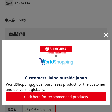
XZV74114
型番
●入数：50枚
商品詳細
フラワーハンド 花束用の人気商品との比較
商品名
パックタケヤマ レジ