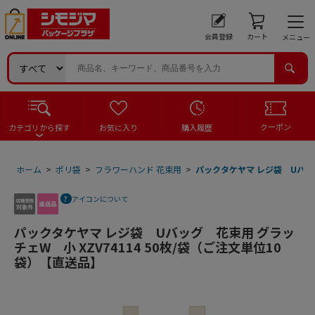
会員登録
カート
メニュー
クーポン
カテゴリから探す
お気に入り
購入履歴
ホーム
>
ポリ袋
>
フラワーハンド 花束用
>
パックタケヤマ レジ袋 Uバッグ
アイコンについて
パックタケヤマ レジ袋 Uバッグ 花束用 グラッ
チェW 小 XZV74114 50枚/袋（ご注文単位10
袋）【直送品】