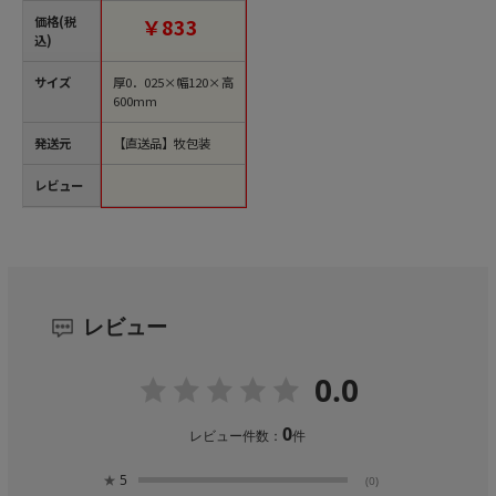
品】
価格(税
￥833
込)
サイズ
厚0．025×幅120×高
600mm
発送元
【直送品】牧包装
レビュー
レビュー
0.0
0
レビュー件数：
件
★
5
(0)