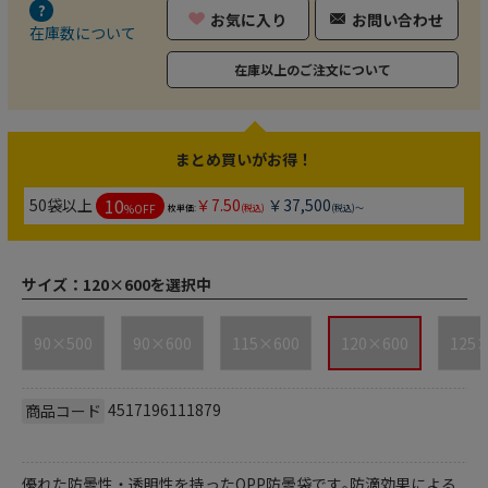
お気に入り
お問い合わせ
在庫数について
在庫以上のご注文について
まとめ買いがお得！
10
50袋以上
￥7.50
￥37,500
%OFF
枚単価:
(税込)
(税込)～
サイズ：
120×600を選択中
90×500
90×600
115×600
120×600
125×
4517196111879
商品コード
優れた防曇性・透明性を持ったOPP防曇袋です｡防滴効果による