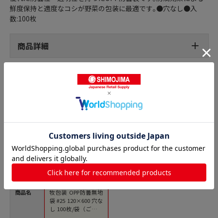
鮮度保持と適度なコシが野菜の包装に最適です｡●穴なし●入
数:100枚
商品詳細
ボードン袋 穴なしの人気商品との比較
商品名
牧包装 OPP防曇無地
袋 #25 120×600 穴な
し 100枚/袋（ご注文
単位50袋）【直送