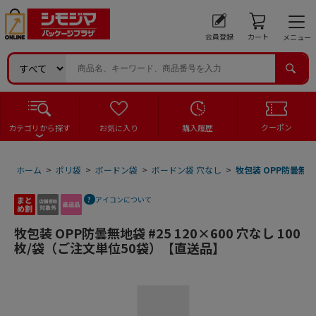
会員登録
カート
メニュー
クーポン
カテゴリから探す
お気に入り
購入履歴
ホーム
>
ポリ袋
>
ボードン袋
>
ボードン袋 穴なし
>
牧包装 OPP防曇無地袋
アイコンについて
牧包装 OPP防曇無地袋 #25 120×600 穴なし 100
枚/袋（ご注文単位50袋）【直送品】