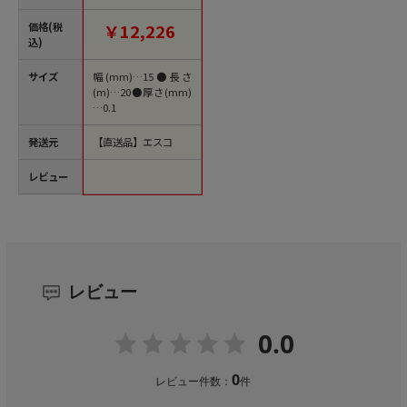
20巻) 1個（ご注文単
位1個）【直送品】
価格(税
￥12,226
込)
サイズ
幅(mm)…15●長さ
(m)…20●厚さ(mm)
…0.1
発送元
【直送品】エスコ
レビュー
レビュー
0.0
0
レビュー件数：
件