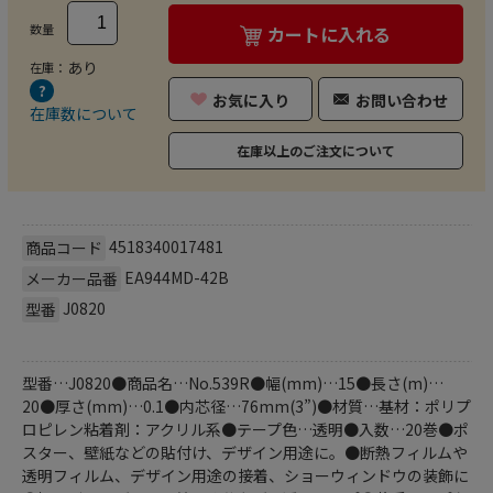
数量
カートに入れる
あり
在庫：
お気に入り
お問い合わせ
在庫数について
在庫以上のご注文について
4518340017481
商品コード
EA944MD-42B
メーカー品番
J0820
型番
型番…J0820●商品名…No.539R●幅(mm)…15●長さ(m)…
20●厚さ(mm)…0.1●内芯径…76mm(3”)●材質…基材：ポリプ
ロピレン粘着剤：アクリル系●テープ色…透明●入数…20巻●ポ
スター、壁紙などの貼付け、デザイン用途に。●断熱フィルムや
透明フィルム、デザイン用途の接着、ショーウィンドウの装飾に