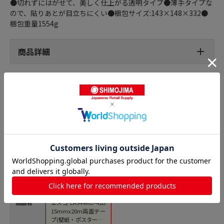
●切れずにはがせて、美しく仕上がる透明タイプ●薄手タイプな
ので、貼りあとが目立ちにくい●梱包サイズ:143×148×332●
梱包重量1554g
商品詳細
一般両面テープの人気商品との比較
商品名
エスコ EA944MD-42B
15mmx20m両面テー
プ(壁紙・ポスター用/