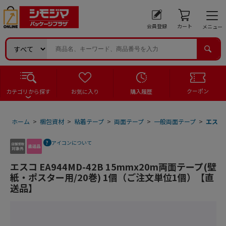
会員登録
カート
メニュー
クーポン
カテゴリから探す
お気に入り
購入履歴
ホーム
>
梱包資材
>
粘着テープ
>
両面テープ
>
一般両面テープ
>
エスコ 
アイコンについて
エスコ EA944MD-42B 15mmx20m両面テープ(壁
紙・ポスター用/20巻) 1個（ご注文単位1個）【直
送品】