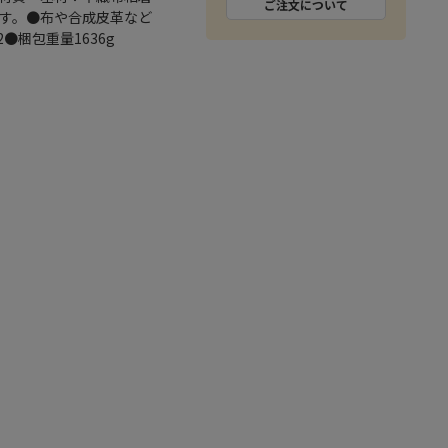
ご注文について
ます。●布や合成皮革など
●梱包重量1636g