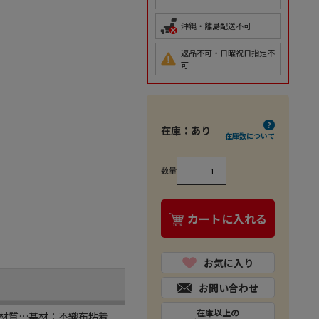
沖縄・離島配送不可
返品不可・日曜祝日指定不
可
在庫：
あり
在庫数について
数量
カートに入れる
お気に入り
お問い合わせ
在庫以上の
”)●材質…基材：不織布粘着