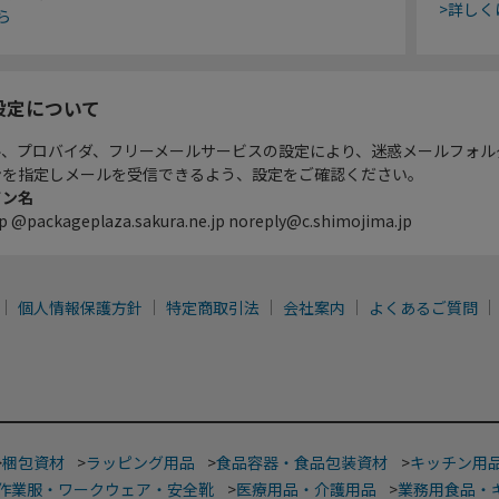
>詳しく
ら
設定について
ル、プロバイダ、フリーメールサービスの設定により、迷惑メールフォル
ンを指定しメールを受信できるよう、設定をご確認ください。
イン名
p @packageplaza.sakura.ne.jp noreply@c.shimojima.jp
個人情報保護方針
特定商取引法
会社案内
よくあるご質問
>
梱包資材
>
ラッピング用品
>
食品容器・食品包装資材
>
キッチン用
作業服・ワークウェア・安全靴
>
医療用品・介護用品
>
業務用食品・