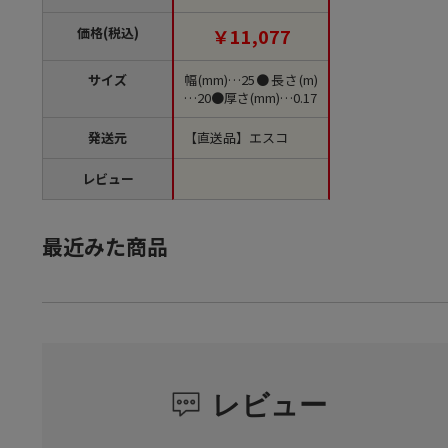
個（ご注文単位1個）
【直送品】
価格(税込)
￥11,077
サイズ
幅(mm)…25●長さ(m)
…20●厚さ(mm)…0.17
発送元
【直送品】エスコ
レビュー
最近みた商品
レビュー