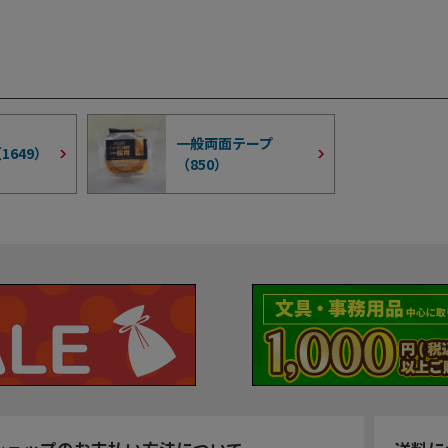
一般両面テープ
（
1649
）
（
850
）