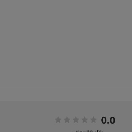
0.0
0
レビュー件数：
件