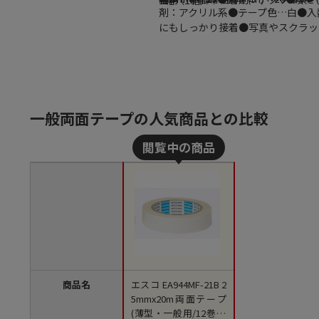
1箱（1箱）
剤：アクリル系●テープ色…白●入
にもしっかり接着●写真やスクラップ
一般両面テープの人気商品との比較
商品名
エスコ EA944MF-21B 2
5mmx20m両面テープ
(薄型・一般用/12巻) 1