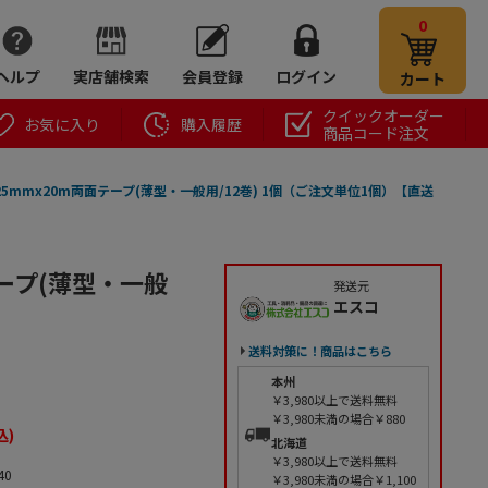
0
ヘルプ
実店舗検索
会員登録
ログイン
カート
クイックオーダー
お気に入り
購入履歴
商品コード注文
1B 25mmx20m両面テープ(薄型・一般用/12巻) 1個（ご注文単位1個）【直送
面テープ(薄型・一般
発送元
エスコ
】
送料対策に！商品はこちら
本州
￥3,980以上で送料無料
￥3,980未満の場合￥880
込)
北海道
￥3,980以上で送料無料
40
￥3,980未満の場合￥1,100