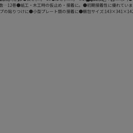
数…12巻●紙工・木工時の仮止め・接着に。●初期接着性に優れてい
の貼りつけに●小型プレート類の接着に●梱包サイズ:143×341×142