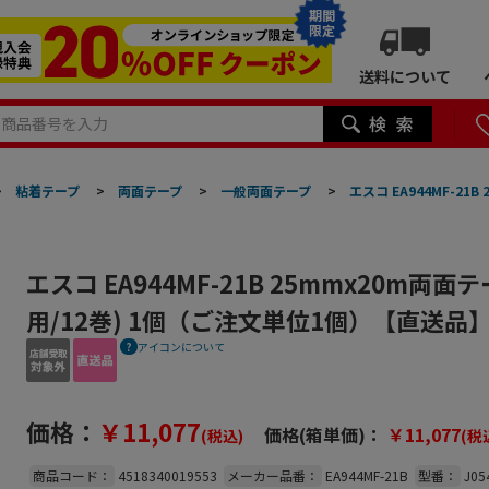
期間
限定
送料について
>
粘着テープ
>
両面テープ
>
一般両面テープ
>
エスコ EA944MF-2
エスコ EA944MF-21B 25mmx20m両
用/12巻) 1個（ご注文単位1個）【直送品
アイコンについて
価格：
￥11,077
価格(箱単価)：
￥11,077
(税込)
(税
商品コード：
4518340019553
メーカー品番：
EA944MF-21B
型番：
J05