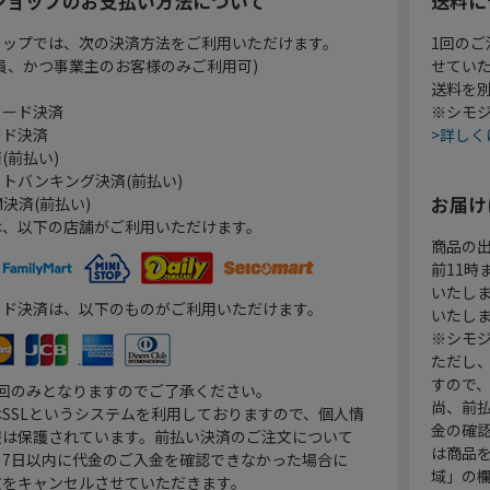
ショップのお支払い方法について
送料に
ョップでは、次の決済方法をご利用いただけます。
1回のご
員、かつ事業主のお客様のみご利用可)
せてい
送料を
カード決済
※シモジ
ード決済
>詳しく
(前払い)
トバンキング決済(前払い)
お届け
決済(前払い)
は、以下の店舗がご利用いただけます。
商品の
前11
いたし
ード決済は、以下のものがご利用いただけます。
いたし
※シモジ
ただし
すので
1回のみとなりますのでご了承ください。
尚、前
SSLというシステムを利用しておりますので、個人情
金の確
報は保護されています。前払い決済のご注文について
は商品
り7日以内に代金のご入金を確認できなかった場合に
域」の
文をキャンセルさせていただきます。