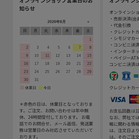
オンラインショップ営業日のお
オンライン
知らせ
オンラインシ
・売掛決済(会
・代金引換
・クレジット
・シモジマカ
・コンビニ決済
・インターネッ
・ペイジーATM
コンビニ決済
クレジットカ
＊赤色の日は、休業日となっておりま
す。ご注文、お問い合わせは年中無
お支払回数は
休、24時間受付しております。 お電
なお、弊社では
話でのお問合せ、メール返信、発送業
報に関わる情
務は営業日のみ対応させていただいて
は、注文日よ
おります。
は、そのご注