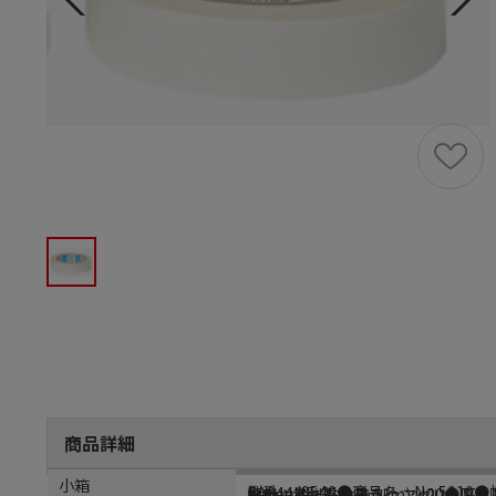
商品詳細
商品説明
メーカー品番
サイズ
材質
小箱
型番…J0540●商品名…No.5010
EA944MF-21B
幅(mm)…25●長さ(m)…20●厚さ(
基材：不織布粘着剤：アクリル系