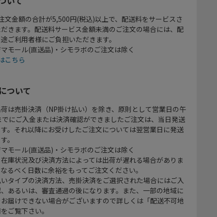
ついて
注文金額の合計が5,500円(税込)以上で、配送料をサービスさ
ただきます。配送料サービス金額未満のご注文の場合には、配
別途ご利用者様にご負担いただきます。
マモール(直送品)・シモラボのご注文は除く
はこちら
について
出荷は売掛決済（NP掛け払い）を除き、原則として営業日の午
時までにご入金または決済確認ができましたご注文は、当日発送
ます。それ以降にお受けしたご注文については翌営業日に発送
ます。
マモール(直送品)・シモラボのご注文は除く
、在庫状況及び決済方法によっては出荷が遅れる場合がありま
、なるべく日数に余裕をもってご注文ください。
払いタイプの決済方法、売掛決済をご選択された場合にはご入
認、あるいは、審査通過の後になります。また、一部の地域に
をお届けできない場合がございますので詳しくは「配送不可地
欄をご覧下さい。