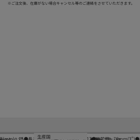
※ご注文後、在庫がない場合キャンセル等のご連絡をさせていただきます。
型番
カラー
生産国
●幅(mm)…25●長さ(m)…20●厚さ(mm)…0.17●内芯径…76mm(3
J0540
mm)…0.17
●テープ色…白
日本