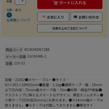
数量
カートに入れる
あり
在庫：
お気に入り
お問い合わせ
在庫数について
在庫以上のご注文について
4518340067288
商品コード
EA765MB-1
メーカー品番
210-52
型番
型番…21052●カラー…ブルー●サイズ…
63×201×109(H)mm●重量…1.1kg●適用テープ…幅：19mm
以下芯内径：75mm最大テープ長：70m●材質…再生PP樹脂●
デスクトップに映えるスマートなデザイン、薄型スリムボディ●
小巻テープ(芯内径25mm)にも使えます。●※24mm幅テープは
使えません。●※テープは付属しておりません●梱包サイ