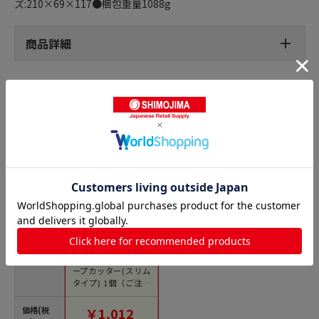
ズ:210×69×117●梱包重量1088g
商品詳細
テープカッターの人気商品との比較
商品名
エスコ EA765MB-1 テ
ープカッター(スリム
タイプ) 1個（ご注文
単位1個）【直送品】
価格(税
￥1,012