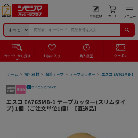
会員登録
カート
メニュー
クーポン
カテゴリから探す
お気に入り
購入履歴
ホーム
>
梱包資材
>
粘着テープ
>
テープカッター
>
エスコ EA765MB
アイコンについて
エスコ EA765MB-1 テープカッター(スリムタイ
プ) 1個（ご注文単位1個）【直送品】