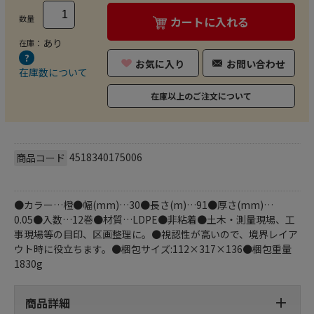
数量
カートに入れる
あり
在庫：
お気に入り
お問い合わせ
在庫数について
在庫以上のご注文について
4518340175006
商品コード
●カラー…橙●幅(mm)…30●長さ(m)…91●厚さ(mm)…
0.05●入数…12巻●材質…LDPE●非粘着●土木・測量現場、工
事現場等の目印、区画整理に。●視認性が高いので、境界レイア
ウト時に役立ちます。●梱包サイズ:112×317×136●梱包重量
1830g
商品詳細