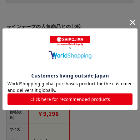
ラインテープの人気商品との比較
商品名
エスコ EA983DB-53B
30mmx91mマーキン
グテープ(非粘着/橙/1
2巻) 1個（ご注文単位
1個）【直送品】
価格(税
￥9,196
込)
サイズ