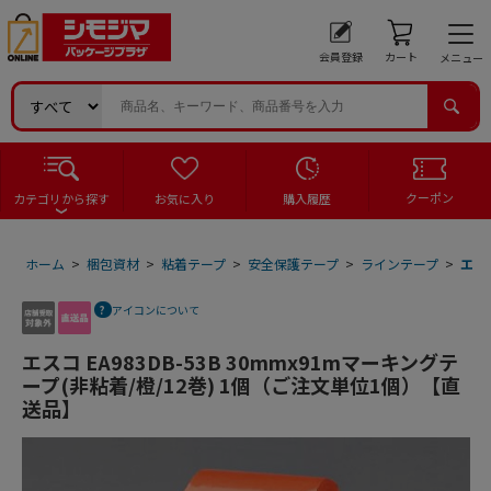
会員登録
カート
メニュー
クーポン
カテゴリから探す
お気に入り
購入履歴
ホーム
>
梱包資材
>
粘着テープ
>
安全保護テープ
>
ラインテープ
>
エス
アイコンについて
エスコ EA983DB-53B 30mmx91mマーキングテ
ープ(非粘着/橙/12巻) 1個（ご注文単位1個）【直
送品】