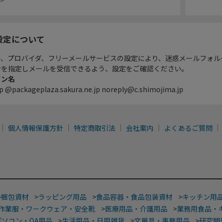
設定について
ル、プロバイダ、フリーメールサービスの設定により、迷惑メールフォル
ンを指定しメールを受信できるよう、設定をご確認ください。
イン名
p @packageplaza.sakura.ne.jp noreply@c.shimojima.jp
個人情報保護方針
特定商取引法
会社案内
よくあるご質問
>
梱包資材
>
ラッピング用品
>
食品容器・食品包装資材
>
キッチン用
作業服・ワークウェア・安全靴
>
医療用品・介護用品
>
業務用食品・
パソコン・OA用品
>
生活用品・日用雑貨
>
文房具・事務用品
>
研究開