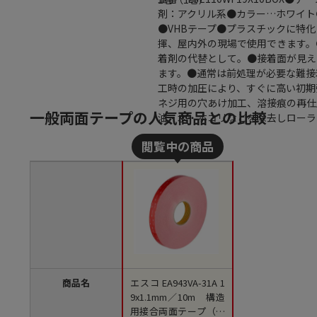
剤：アクリル系●カラー…ホワイト
●VHBテープ●プラスチックに特
揮、屋内外の現場で使用できます。●
着剤の代替として。●接着面が見え
ます。●通常は前処理が必要な難接
工時の加圧により、すぐに高い初期
ネジ用の穴あけ加工、溶接痕の再仕
一般両面テープの人気商品との比較
油・水・ホコリなどを除去しローラ
商品名
エスコ EA943VA-31A 1
9x1.1mm／10m 構造
用接合両面テープ（多