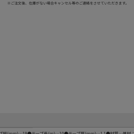
※ご注文後、在庫がない場合キャンセル等のご連絡をさせていただきます。
●テープ幅(mm)…19●テープ長(m)…10●テープ厚(mm)…1.1●材質…