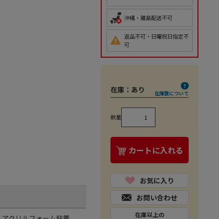
沖縄・離島配送不可
返品不可・日曜祝日指定不
可
在庫：
あり
在庫数について
数量
カートに入れる
お気に入り
お問い合わせ
在庫以上の
基材：アクリルフォーム粘着