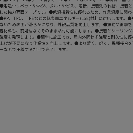
●用途…リベットやネジ、ボルトやビス、溶接、接着剤の代替、接着と
化した協力両面テープです。●低温接着性に優れるため、作業温度に関わ
PP、TPO、TPEなどの低表面エネルギー(LSE)材料に対応します。
ないため表面が滑らかになり、外観品質を向上します。●振動や衝撃を
着材料も、前処理なくそのまま貼付可能にします。●接着とシーリング
強度を発現します。●簡単に施工でき、屋内外問わず強度と耐久性に優
上げが不要になり作業性を向上します。●より薄く、軽く、異種接合を
ーなどで圧着するだけで完了します。