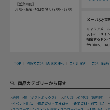
【営業時間】
月曜～金曜 (祝日を除く) 9:00～17:00
メール受信
キャリアメー
以下のドメイ
指定するドメ
@shimojima.j
TOP
初めてご利用のお客様へ
ご利用案内
ご利用規約
商品カテゴリーから探す
>
紙袋
>
箱（ギフトボックス）
>
ポリ袋
>
OPP袋（透明袋）
>
イベント用品
>
物流資材・工場資材
>
農業資材・園芸用品
>
>
フラワーアレンジメント資材・フラワーベース
>
手芸用品
>