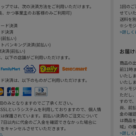
ョップでは、次の決済方法をご利用いただけます。
1回のご
員、かつ事業主のお客様のみご利用可)
せてい
送料を
カード決済
※シモジ
ード決済
>詳しく
(前払い)
トバンキング決済(前払い)
お届け
決済(前払い)
は、以下の店舗がご利用いただけます。
商品の
前11
いたし
ード決済は、以下のものがご利用いただけます。
いたし
※シモジ
ただし
すので
1回のみとなりますのでご了承ください。
尚、前
SSLというシステムを利用しておりますので、個人情
金の確
報は保護されています。前払い決済のご注文について
は商品
り7日以内に代金のご入金を確認できなかった場合に
域」の
文をキャンセルさせていただきます。
>詳しく
ら