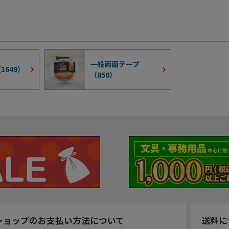
一般両面テープ
（
1649
）
（
850
）
ショップのお支払い方法について
送料に