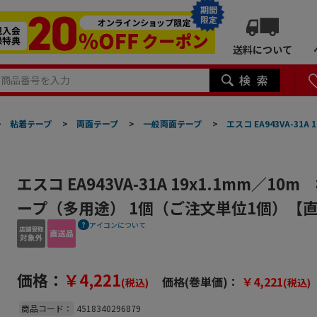
期間
限定
送料について
>
粘着テープ
>
両面テープ
>
一般両面テープ
>
エスコ EA943VA-3
エスコ EA943VA-31A 19x1.1mm／1
ープ（多用途） 1個（ご注文単位1個）【
アイコンについて
価格：
￥4,221
価格(巻単価)：
￥4,221
(税込)
(税込)
商品コード：
4518340296879