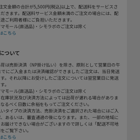
注文金額の合計が5,500円(税込)以上で、配送料をサービスさ
ただきます。配送料サービス金額未満のご注文の場合には、配
別途ご利用者様にご負担いただきます。
マモール(直送品)・シモラボのご注文は除く
はこちら
について
出荷は売掛決済（NP掛け払い）を除き、原則として営業日の午
時までにご入金または決済確認ができましたご注文は、当日発送
ます。それ以降にお受けしたご注文については翌営業日に発送
ます。
マモール(直送品)・シモラボのご注文は除く
、在庫状況及び決済方法によっては出荷が遅れる場合がありま
、なるべく日数に余裕をもってご注文ください。
払いタイプの決済方法、売掛決済をご選択された場合にはご入
認、あるいは、審査通過の後になります。また、一部の地域に
をお届けできない場合がございますので詳しくは「配送不可地
欄をご覧下さい。
はこちら