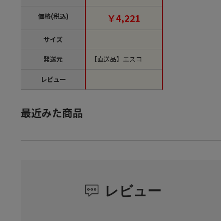
用途） 1個（ご注文単
位1個）【直送品】
価格(税込)
￥4,221
サイズ
発送元
【直送品】エスコ
レビュー
最近みた商品
レビュー