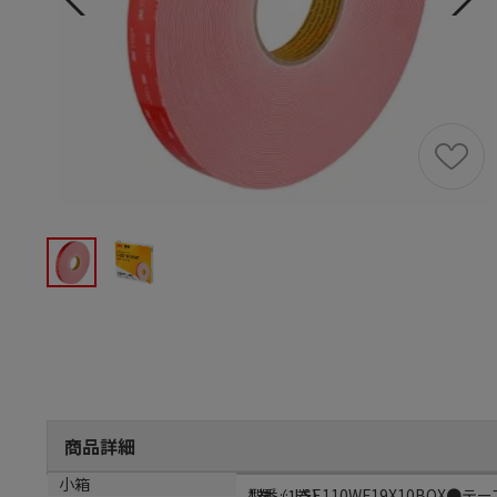
商品詳細
商品説明
小箱
型番…LSE110WF19X10BOX
1巻（1巻）