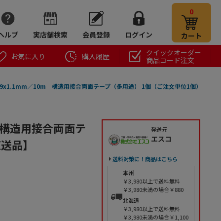
0
ヘルプ
実店舗検索
会員登録
ログイン
カート
クイックオーダー
お気に入り
購入履歴
商品コード注文
1A 19x1.1mm／10m 構造用接合両面テープ（多用途） 1個（ご注文単位1個）
0m 構造用接合両面テ
発送元
エスコ
直送品】
送料対策に！商品はこちら
本州
￥3,980以上で送料無料
￥3,980未満の場合￥880
北海道
￥3,980以上で送料無料
￥3,980未満の場合￥1,100