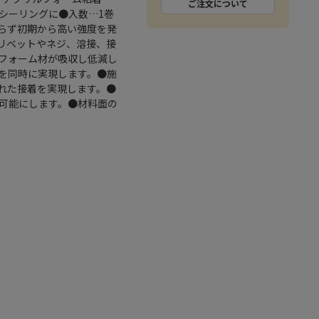
ご注文について
シーリングに●入数…1巻
らず初期から高い強度を発
●リベットやネジ、溶接、接
フォーム材が吸収し低減し
を同時に実現します。●施
れた接着を実現します。●
可能にします。●材料面の