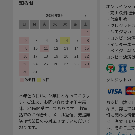
知らせ
オンラインシ
・売掛決済(会
・代金引換
・クレジット
・シモジマカ
・コンビニ決済
・インターネッ
・ペイジーATM
コンビニ決済
クレジットカ
＊赤色の日は、休業日となっておりま
す。ご注文、お問い合わせは年中無
お支払回数は
休、24時間受付しております。 お電
なお、弊社では
話でのお問合せ、メール返信、発送業
報に関わる情
務は営業日のみ対応させていただいて
は、注文日よ
おります。
は、そのご注
>詳しくはこち