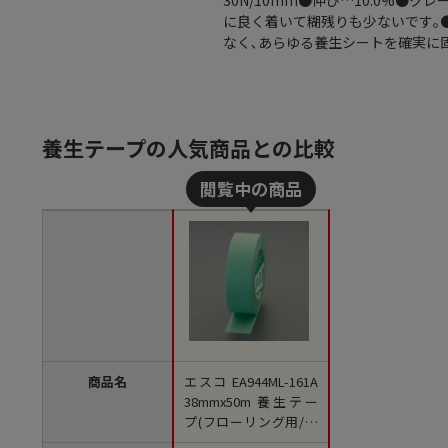
30N/10mm●伸び…10.0%
に良く着いて糊残りも少ないです｡
なく､あらゆる養生シートを確実に
養生テープの人気商品との比較
商品名
エスコ EA944ML-161A
38mmx50m 養生テー
プ(フローリング用/紙
基材) 1巻 （ご注文単位