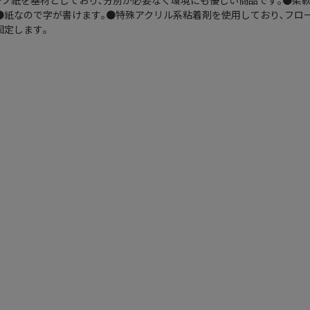
●クレープ紙を基材としており､分別が必要なく環境にも優しい商品です｡●柔
●紙なので字が書けます｡●特殊アクリル系粘着剤を使用しており､フロ
固定します｡