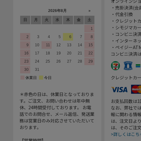
オンラインシ
・売掛決済(会
・代金引換
・クレジット
・シモジマカ
・コンビニ決済
・インターネッ
・ペイジーATM
コンビニ決済
クレジットカ
＊赤色の日は、休業日となっておりま
す。ご注文、お問い合わせは年中無
お支払回数は
休、24時間受付しております。 お電
なお、弊社では
話でのお問合せ、メール返信、発送業
報に関わる情
務は営業日のみ対応させていただいて
は、注文日よ
おります。
は、そのご注
>詳しくはこち
【営業時間】