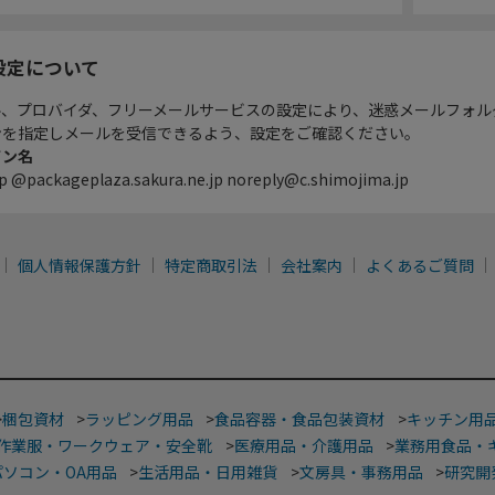
設定について
ル、プロバイダ、フリーメールサービスの設定により、迷惑メールフォル
ンを指定しメールを受信できるよう、設定をご確認ください。
イン名
p @packageplaza.sakura.ne.jp noreply@c.shimojima.jp
個人情報保護方針
特定商取引法
会社案内
よくあるご質問
>
梱包資材
>
ラッピング用品
>
食品容器・食品包装資材
>
キッチン用
作業服・ワークウェア・安全靴
>
医療用品・介護用品
>
業務用食品・
パソコン・OA用品
>
生活用品・日用雑貨
>
文房具・事務用品
>
研究開