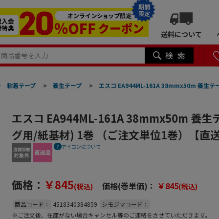
期間
限定
送料について
>
粘着テープ
>
養生テープ
>
エスコ EA944ML-161A 38mmx50m 
エスコ EA944ML-161A 38mmx50m 
グ用/紙基材) 1巻 （ご注文単位1巻）【直
アイコンについて
価格：
￥845
価格(巻単価)：
￥845
(税込)
(税込)
商品コード：
4518340384859
シモジマコード：
-
※ご注文後、在庫がない場合キャンセル等のご連絡をさせていただきます。