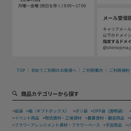
月曜～金曜 (祝日を除く) 9:00～17:00
メール受信
キャリアメー
以下のドメイ
指定するドメ
@shimojima.j
TOP
初めてご利用のお客様へ
ご利用案内
ご利用規約
商品カテゴリーから探す
>
紙袋
>
箱（ギフトボックス）
>
ポリ袋
>
OPP袋（透明袋）
>
イベント用品
>
物流資材・工場資材
>
農業資材・園芸用品
>
>
フラワーアレンジメント資材・フラワーベース
>
手芸用品
>