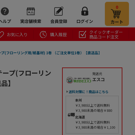
0
ヘルプ
実店舗検索
会員登録
ログイン
カート
クイックオーダー
お気に入り
購入履歴
商品コード注文
養生テープ(フローリング用/紙基材) 1巻 （ご注文単位1巻）【直送品】
養生テープ(フローリン
発送元
エスコ
送品】
送料対策に！商品はこちら
本州
￥3,980以上で送料無料
￥3,980未満の場合￥880
北海道
￥3,980以上で送料無料
￥3,980未満の場合￥1,100