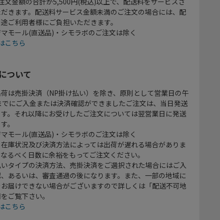
注文金額の合計が5,500円(税込)以上で、配送料をサービスさ
ただきます。配送料サービス金額未満のご注文の場合には、配
別途ご利用者様にご負担いただきます。
マモール(直送品)・シモラボのご注文は除く
はこちら
について
出荷は売掛決済（NP掛け払い）を除き、原則として営業日の午
時までにご入金または決済確認ができましたご注文は、当日発送
ます。それ以降にお受けしたご注文については翌営業日に発送
ます。
マモール(直送品)・シモラボのご注文は除く
、在庫状況及び決済方法によっては出荷が遅れる場合がありま
、なるべく日数に余裕をもってご注文ください。
払いタイプの決済方法、売掛決済をご選択された場合にはご入
認、あるいは、審査通過の後になります。また、一部の地域に
をお届けできない場合がございますので詳しくは「配送不可地
欄をご覧下さい。
はこちら