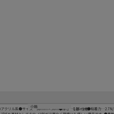
小箱
アクリル系●サイズ…38mm×50m●厚さ…0.16mm●粘着力…2.7N
1巻（1巻）