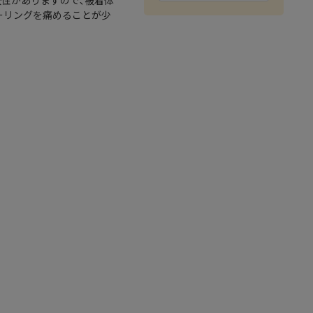
軟性がありますので､被着体
ーリングを痛めることが少