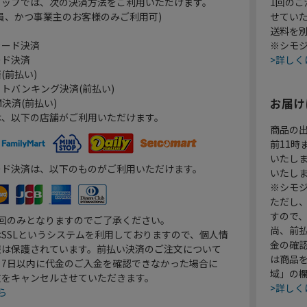
ョップでは、次の決済方法をご利用いただけます。
1回のご
員、かつ事業主のお客様のみご利用可)
せてい
送料を
カード決済
※シモジ
ード決済
>詳しく
(前払い)
トバンキング決済(前払い)
お届け
決済(前払い)
は、以下の店舗がご利用いただけます。
商品の
前11
いたし
ード決済は、以下のものがご利用いただけます。
いたし
※シモジ
ただし
すので
1回のみとなりますのでご了承ください。
尚、前
SSLというシステムを利用しておりますので、個人情
金の確
報は保護されています。前払い決済のご注文について
は商品
り7日以内に代金のご入金を確認できなかった場合に
域」の
文をキャンセルさせていただきます。
>詳しく
ら