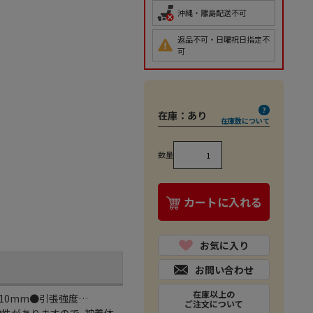
沖縄・離島配送不可
返品不可・日曜祝日指定不
可
在庫：
あり
在庫数について
数量
カートに入れる
お気に入り
お問い合わせ
在庫以上の
/10mm●引張強度…
ご注文について