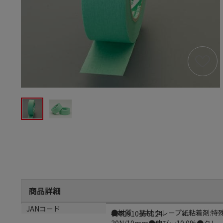
商品詳細
商品説明
生産国
JANコード
●材質…基材:クレープ紙粘着剤:特殊
日本
4971910156124