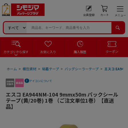
会員登録
カート
メニュー
クーポン
カテゴリから探す
お気に入り
購入履歴
ホーム
>
梱包資材
>
粘着テープ
>
バッグシーラーテープ
>
エスコ EA94
アイコンについて
エスコ EA944NM-104 9mmx50m パックシール
テープ(黄/20巻) 1巻 （ご注文単位1巻）【直送
品】