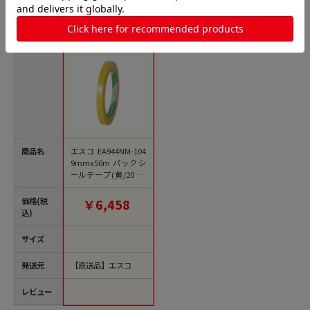
バッグシーラーテープの人気商品との比較
商品名
エスコ EA944NM-104
9mmx50m パックシ
ールテープ(黄/20巻)
1巻 （ご注文単位1
巻）【直送品】
価格(税
￥6,458
込)
サイズ
発送元
【直送品】エスコ
レビュー