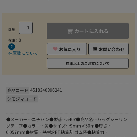
数量
カートに入れる
0
在庫：
お気に入り
お問い合わせ
在庫数について
在庫以上のご注文について
4518340396241
商品コード
-
シモジマコード
●メーカー…ニチバン●型番…540Y●商品名…バッグシーリン
グテープ●カラー…黄●サイズ…9mm×50m●厚さ…
0.057mm●材質…基材:PET粘着剤:ゴム系●粘着力…