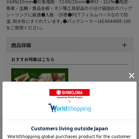
3.64N/10mm●引張強度…72.6N/10mm●伸び…151%●用途…
青果・生麺・食品全般・ネジ等工具部品の小分け袋詰めのバッグ
シーリングに最適●入数…20巻●PETフィルムベースなので防
湿､耐水性にすぐれています｡●パックシーラーはEA944NM-100
をご使用ください｡
商品詳細
おすすめ特集はこちら