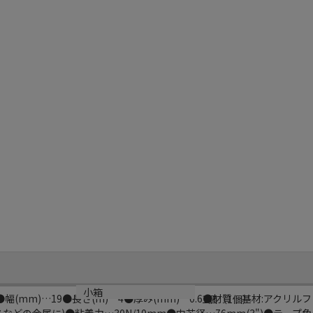
小箱
●幅(mm)…19●長さ(m)…4●厚み(mm)…0.6●材質…基材:アクリ
1個（1個）