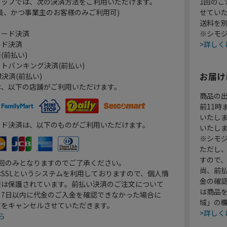
ョップでは、次の決済方法をご利用いただけます。
1回のご
員、かつ事業主のお客様のみご利用可)
せてい
送料を
カード決済
※シモジ
ード決済
>詳しく
(前払い)
トバンキング決済(前払い)
お届け
決済(前払い)
は、以下の店舗がご利用いただけます。
商品の
前11
いたし
ード決済は、以下のものがご利用いただけます。
いたし
※シモジ
ただし
すので
1回のみとなりますのでご了承ください。
尚、前
SSLというシステムを利用しておりますので、個人情
金の確
報は保護されています。前払い決済のご注文について
は商品
り7日以内に代金のご入金を確認できなかった場合に
域」の
文をキャンセルさせていただきます。
>詳しく
ら