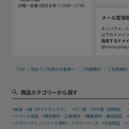
月曜～金曜 (祝日を除く) 9:00～17:00
メール受信
キャリアメー
以下のドメイ
指定するドメ
@shimojima.j
TOP
初めてご利用のお客様へ
ご利用案内
ご利用規約
商品カテゴリーから探す
>
紙袋
>
箱（ギフトボックス）
>
ポリ袋
>
OPP袋（透明袋）
>
イベント用品
>
物流資材・工場資材
>
農業資材・園芸用品
>
>
フラワーアレンジメント資材・フラワーベース
>
手芸用品
>