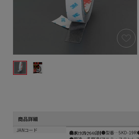
商品詳細
商品説明
生産国
JANコード
●メーカー…3M●型番…SKD-19R
日本
4550309264611