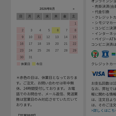
オンラインシ
・売掛決済(会
・代金引換
・クレジット
・シモジマカ
・コンビニ決済
・インターネッ
・ペイジーATM
コンビニ決済
クレジットカ
＊赤色の日は、休業日となっておりま
す。ご注文、お問い合わせは年中無
お支払回数は
休、24時間受付しております。 お電
なお、弊社では
話でのお問合せ、メール返信、発送業
報に関わる情
務は営業日のみ対応させていただいて
は、注文日よ
おります。
は、そのご注
>詳しくはこち
【営業時間】