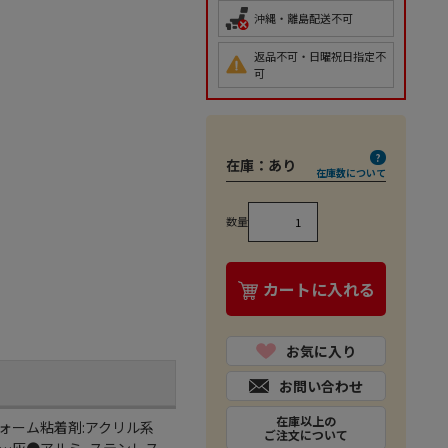
沖縄・離島配送不可
返品不可・日曜祝日指定不
可
在庫：
あり
在庫数について
数量
カートに入れる
お気に入り
お問い合わせ
在庫以上の
ルフォーム粘着剤:アクリル系
ご注文について