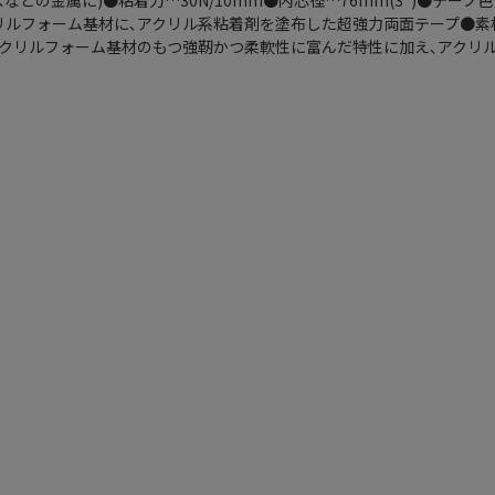
どの金属に)●粘着力…30N/10mm●内芯径…76mm(3")●テープ
リルフォーム基材に､アクリル系粘着剤を塗布した超強力両面テープ●素
アクリルフォーム基材のもつ強靭かつ柔軟性に富んだ特性に加え､アクリ