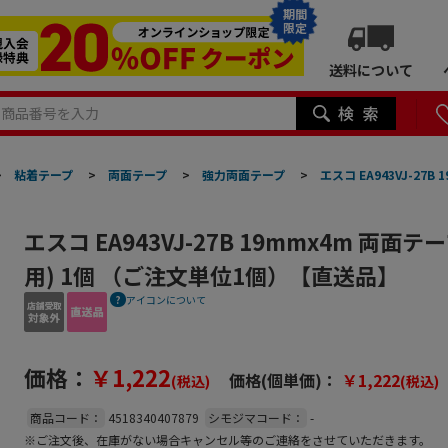
期間
限定
送料について
>
粘着テープ
>
両面テープ
>
強力両面テープ
>
エスコ EA943VJ-2
エスコ EA943VJ-27B 19mmx4m 両面
用) 1個 （ご注文単位1個）【直送品】
アイコンについて
価格：
￥1,222
価格(個単価)：
￥1,222
(税込)
(税込)
商品コード：
4518340407879
シモジマコード：
-
※ご注文後、在庫がない場合キャンセル等のご連絡をさせていただきます。