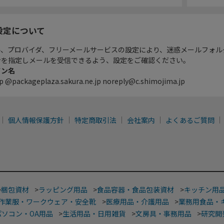
設定について
ル、プロバイダ、フリーメールサービスの設定により、迷惑メールフォル
ンを指定しメールを受信できるよう、設定をご確認ください。
イン名
p @packageplaza.sakura.ne.jp noreply@c.shimojima.jp
個人情報保護方針
特定商取引法
会社案内
よくあるご質問
>
梱包資材
>
ラッピング用品
>
食品容器・食品包装資材
>
キッチン用
作業服・ワークウェア・安全靴
>
医療用品・介護用品
>
業務用食品・
パソコン・OA用品
>
生活用品・日用雑貨
>
文房具・事務用品
>
研究開