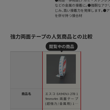
●用途…多用途(アルミ・ステンレスな
などの金属の接着に｡●強靭なアク
じみ､高い接着力を発揮します｡●
を併せ持つ接合材
強力両面テープの人気商品との比較
商品名
エスコ EA943VJ-27B 1
9mmx4m 両面テープ
(超強力/金属用) 1個
（ご注文単位1個）