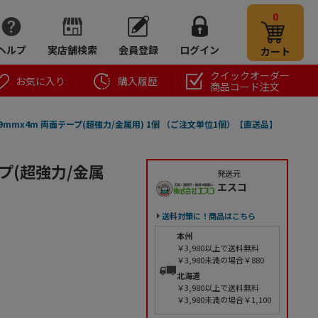
0
ヘルプ
実店舗検索
会員登録
ログイン
カート
クイックオーダー
お気に入り
購入履歴
商品コード注文
7B 19mmx4m 両面テープ(超強力/金属用) 1個 （ご注文単位1個）【直送品】
テープ(超強力/金属
発送元
エスコ
送料対策に！商品はこちら
本州
￥3,980以上で送料無料
￥3,980未満の場合￥880
北海道
￥3,980以上で送料無料
￥3,980未満の場合￥1,100