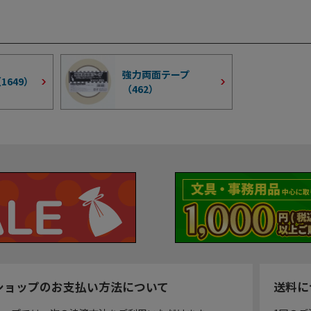
強力両面テープ
（
1649
）
（
462
）
ショップのお支払い方法について
送料に