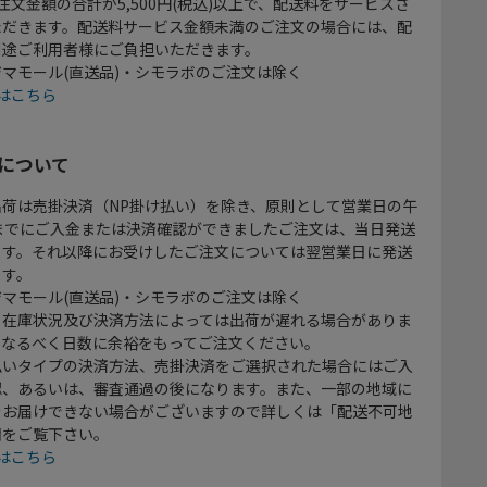
注文金額の合計が5,500円(税込)以上で、配送料をサービスさ
ただきます。配送料サービス金額未満のご注文の場合には、配
別途ご利用者様にご負担いただきます。
マモール(直送品)・シモラボのご注文は除く
はこちら
について
出荷は売掛決済（NP掛け払い）を除き、原則として営業日の午
時までにご入金または決済確認ができましたご注文は、当日発送
ます。それ以降にお受けしたご注文については翌営業日に発送
ます。
マモール(直送品)・シモラボのご注文は除く
、在庫状況及び決済方法によっては出荷が遅れる場合がありま
、なるべく日数に余裕をもってご注文ください。
払いタイプの決済方法、売掛決済をご選択された場合にはご入
認、あるいは、審査通過の後になります。また、一部の地域に
をお届けできない場合がございますので詳しくは「配送不可地
欄をご覧下さい。
はこちら