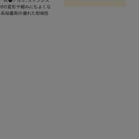
色…灰●アルミ､ステンレス
材の変形や縮みにもよくな
ル系粘着剤の優れた耐候性