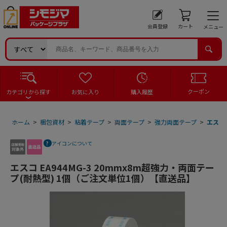
会員登録
カート
メニュー
クーポン
カテゴリから探す
お気に入り
購入履歴
ホーム
>
梱包資材
>
粘着テープ
>
両面テープ
>
強力両面テープ
>
エスコ 
アイコンについて
エスコ EA944MG-3 20mmx8m超強力・両面テー
プ(耐熱型) 1個（ご注文単位1個）【直送品】