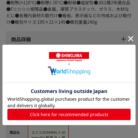
●耐熱(+110℃)●耐寒(-20℃)●耐候●追従性●JIS1種2号適合品
●F☆☆☆☆相等品●金属、硬質プラスチック、ガラス、木材な
どに●各種内装材の取付け●看板、表示板などの作成および取付
け●梱包サイズ:195×21×145●梱包重量240g
商品詳細
強力両面テープの人気商品との比較
商品名
エスコ EA944MG-3 20
mmx8m超強力・両