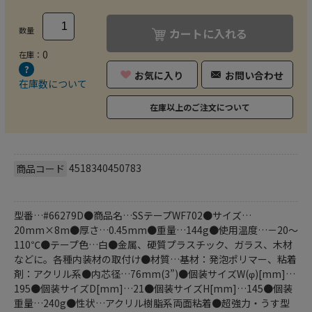
数量
カートに入れる
0
在庫：
お気に入り
お問い合わせ
在庫数について
在庫以上のご注文について
4518340450783
商品コード
型番…#66279D●商品名…SSテープWF702●サイズ…
20mm×8m●厚さ…0.45mm●重量…144g●使用温度…－20～
110℃●テープ色…白●金属、硬質プラスチック、ガラス、木材
などに。各種内装材の取付け●材質…基材：発泡ポリマー、粘着
剤：アクリル系●内芯径…76mm(3”)●個装サイズW(φ)[mm]…
195●個装サイズD[mm]…21●個装サイズH[mm]…145●個装
重量…240g●性状…アクリル樹脂系両面粘着●超強力・うす型