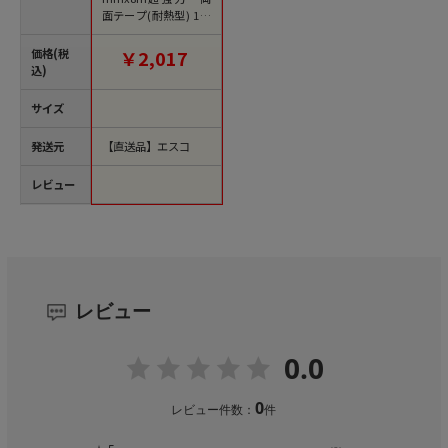
面テープ(耐熱型) 1個
（ご注文単位1個）
【直送品】
価格(税
￥2,017
込)
サイズ
発送元
【直送品】エスコ
レビュー
レビュー
0.0
0
レビュー件数：
件