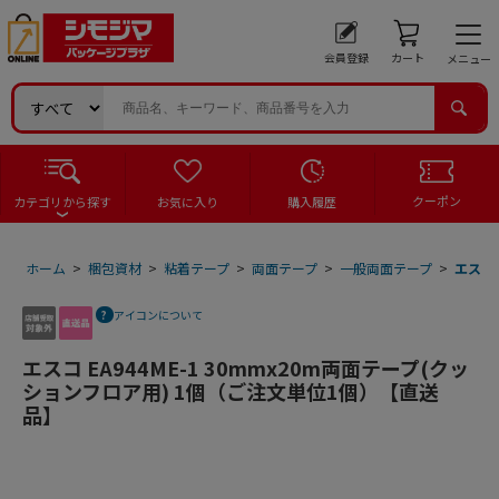
会員登録
カート
メニュー
クーポン
カテゴリから探す
お気に入り
購入履歴
ホーム
>
梱包資材
>
粘着テープ
>
両面テープ
>
一般両面テープ
>
エスコ 
アイコンについて
エスコ EA944ME-1 30mmx20m両面テープ(クッ
ションフロア用) 1個（ご注文単位1個）【直送
品】