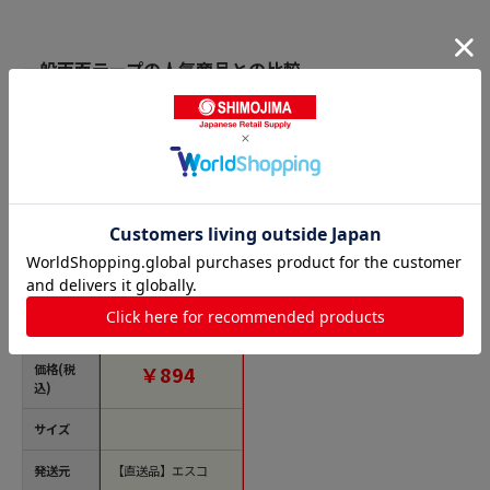
一般両面テープの人気商品との比較
商品名
エスコ EA944ME-1 30
mmx20m両面テープ
(クッションフロア用)
1個（ご注文単位1
個）【直送品】
価格(税
￥894
込)
サイズ
発送元
【直送品】エスコ