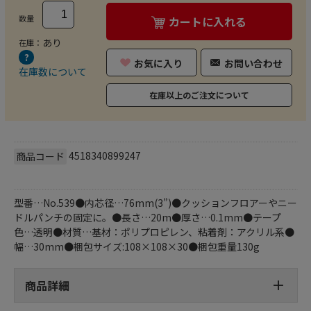
数量
カートに入れる
あり
在庫：
お気に入り
お問い合わせ
在庫数について
在庫以上のご注文について
4518340899247
商品コード
型番…No.539●内芯径…76mm(3”)●クッションフロアーやニー
ドルパンチの固定に。●長さ…20m●厚さ…0.1mm●テープ
色…透明●材質…基材：ポリプロピレン、粘着剤：アクリル系●
幅…30mm●梱包サイズ:108×108×30●梱包重量130g
商品詳細