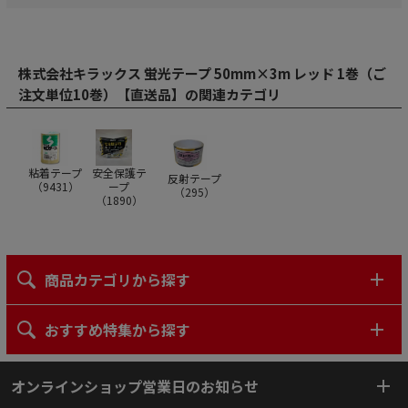
株式会社キラックス 蛍光テープ 50mm×3m レッド 1巻（ご
注文単位10巻）【直送品】の関連カテゴリ
粘着テープ
安全保護テ
反射テープ
（
9431
）
ープ
（
295
）
（
1890
）
商品カテゴリから探す
おすすめ特集から探す
オンラインショップ営業日のお知らせ