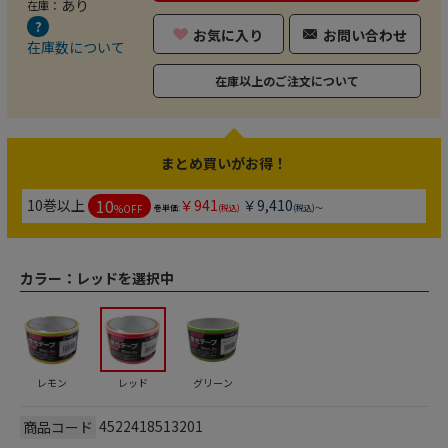
あり
在庫：
お気に入り
お問い合わせ
在庫数について
在庫以上のご注文について
まとめ買いがお得！
10
10巻以上
￥941
￥9,410
%OFF
巻単価:
(税込)
(税込)～
カラー：
レッドを選択中
レモン
レッド
グリーン
4522418513201
商品コード