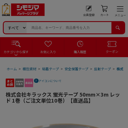
会員登録
カート
メニュー
クーポン
カテゴリから探す
お気に入り
購入履歴
ホーム
>
梱包資材
>
粘着テープ
>
安全保護テープ
>
反射テープ
>
株式会
アイコンについて
株式会社キラックス 蛍光テープ 50mm×3m レッ
ド 1巻（ご注文単位10巻）【直送品】