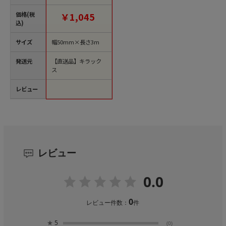
文単位10巻）【直送
品】
価格(税
￥1,045
込)
サイズ
幅50mm×長さ3m
発送元
【直送品】キラック
ス
レビュー
レビュー
0.0
0
レビュー件数：
件
★
5
(0)