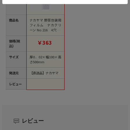
商品名
ナカヤマ 野菜包装用
フィルム ナカクリ
ーン No.216 4穴 AF
2-216 100枚/束（ご
注文単位60束）【直
価格(税
￥363
送品】
込)
サイズ
厚0．02×幅100×高
さ500mm
発送元
【直送品】ナカヤマ
レビュー
レビュー