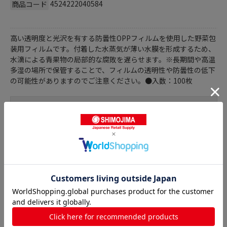
4524222040584
商品コード
高い透明度と光沢を有する防曇性OPPフィルムを使用した野菜包
装用フィルムです。付着した水蒸気が薄い水膜を形成するため、
水滴による青果物の局部的な腐敗を遅らせます。※長期間や高温
多湿の場所で保管することで、フィルムの透明性や防曇性の低下
の可能性がありますのでご注意ください。●入数：100枚
商品詳細
ボードン袋 穴ありの人気商品との比較