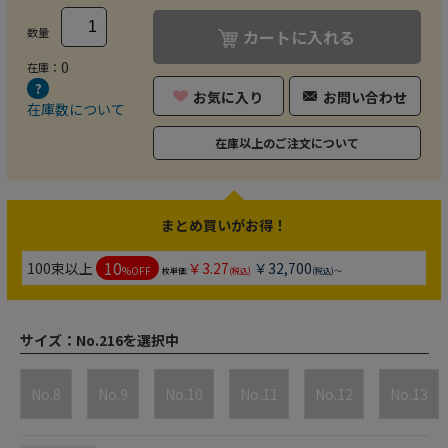
数量
カートに入れる
0
在庫：
お気に入り
お問い合わせ
在庫数について
在庫以上のご注文について
まとめ買いがお得！
10
100束以上
￥3.27
￥32,700
%OFF
枚単価:
(税込)
(税込)～
サイズ：
No.216を選択中
No.8
No.9
No.10
No.11
No.12
No.13