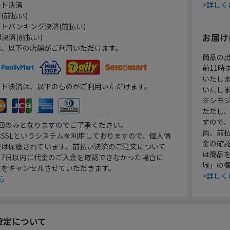
ード決済
>詳しく
(前払い)
トバンキング決済(前払い)
お届け
決済(前払い)
は、以下の店舗がご利用いただけます。
商品の
前11
いたし
ード決済は、以下のものがご利用いただけます。
いたし
※シモジ
ただし
すので
1回のみとなりますのでご了承ください。
尚、前
SSLというシステムを利用しておりますので、個人情
金の確
報は保護されています。前払い決済のご注文について
は商品
り7日以内に代金のご入金を確認できなかった場合に
域」の
文をキャンセルさせていただきます。
>詳しく
ら
設定について