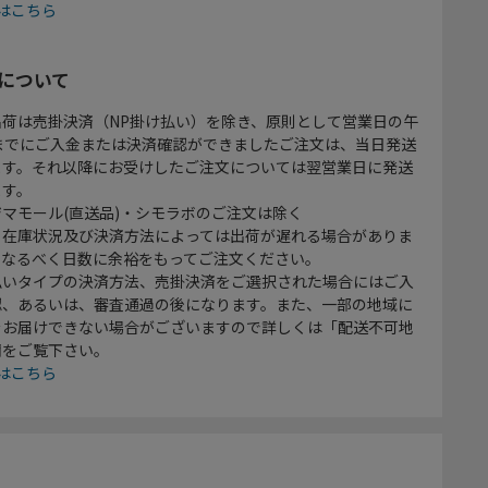
はこちら
について
出荷は売掛決済（NP掛け払い）を除き、原則として営業日の午
時までにご入金または決済確認ができましたご注文は、当日発送
ます。それ以降にお受けしたご注文については翌営業日に発送
ます。
マモール(直送品)・シモラボのご注文は除く
、在庫状況及び決済方法によっては出荷が遅れる場合がありま
、なるべく日数に余裕をもってご注文ください。
払いタイプの決済方法、売掛決済をご選択された場合にはご入
認、あるいは、審査通過の後になります。また、一部の地域に
をお届けできない場合がございますので詳しくは「配送不可地
欄をご覧下さい。
はこちら