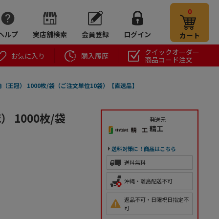
0
ヘルプ
実店舗検索
会員登録
ログイン
カート
クイックオーダー
お気に入り
購入履歴
商品コード注文
角（王冠） 1000枚/袋（ご注文単位10袋）【直送品】
 1000枚/袋
発送元
精工
送料対策に！商品はこちら
送料無料
沖縄・離島配送不可
返品不可・日曜祝日指定不
可