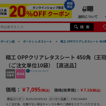
期間
限定
送料について
ボードン袋
>
ボードン レタスシート
>
精工 OPPクリアレタスシート 450
精工 OPPクリアレタスシート 450角（王冠）
（ご注文単位10袋）【直送品】
アイコンについて
価格：
￥7,095
価格(枚単価)：
￥7.10
(税込)
(税込)
商品コード：
4525241009163
メーカー品番：
3780244400
※ご注文後、在庫がない場合キャンセル等のご連絡をさせていただきます。