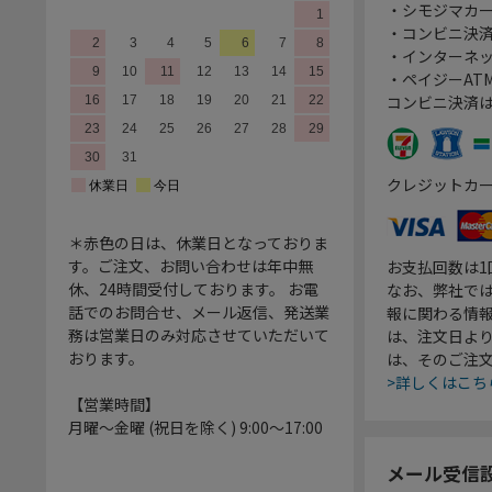
・シモジマカ
・コンビニ決済
・インターネッ
・ペイジーATM
コンビニ決済
クレジットカ
＊赤色の日は、休業日となっておりま
す。ご注文、お問い合わせは年中無
お支払回数は
休、24時間受付しております。 お電
なお、弊社では
話でのお問合せ、メール返信、発送業
報に関わる情
務は営業日のみ対応させていただいて
は、注文日よ
おります。
は、そのご注
>詳しくはこち
【営業時間】
月曜～金曜 (祝日を除く) 9:00～17:00
メール受信