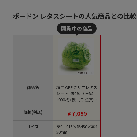
ボードン レタスシートの人気商品との比較
商品名
精工 OPPクリアレタス
シート 450角（王冠）
1000枚/袋（ご注文単
位10袋）【直送品】
価格(税込)
￥7,095
サイズ
厚0．015×幅450×高4
50mm