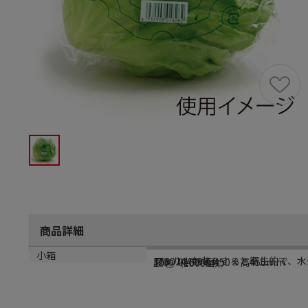
商品詳細
商品説明
メーカー品番
サイズ
小箱
フィルム包装をすると衛生的で、水
3780244400
厚0．015×幅450×高450mm
10包（10000枚）