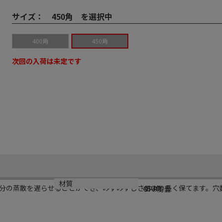
サイズ：
450角 を選択中
400角
450角
次回の入荷は未定です
規格
材質
分の蒸散を遅らせることができ、みずみずしさをより長く保てます。穴数：
450角
OPP防曇