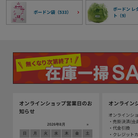
ボードン レ
ボードン袋（
533
）
ト（
9
）
オンラインショップ営業日のお
オンライン
知らせ
オンラインシ
・売掛決済(会
・代金引換
・クレジット