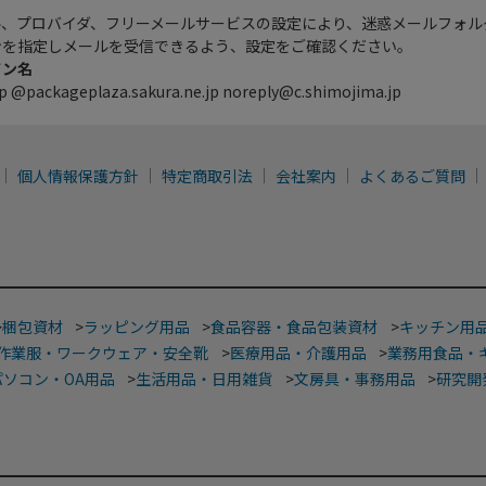
ル、プロバイダ、フリーメールサービスの設定により、迷惑メールフォル
ンを指定しメールを受信できるよう、設定をご確認ください。
イン名
p @packageplaza.sakura.ne.jp noreply@c.shimojima.jp
個人情報保護方針
特定商取引法
会社案内
よくあるご質問
>
梱包資材
>
ラッピング用品
>
食品容器・食品包装資材
>
キッチン用
作業服・ワークウェア・安全靴
>
医療用品・介護用品
>
業務用食品・
パソコン・OA用品
>
生活用品・日用雑貨
>
文房具・事務用品
>
研究開