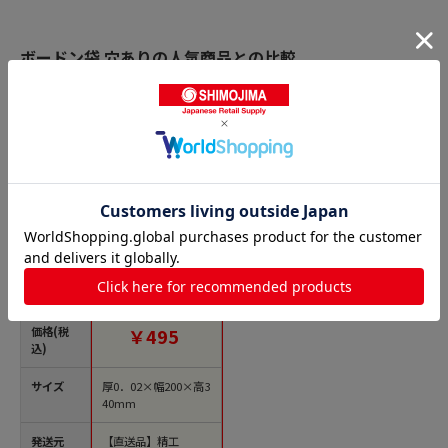
ボードン袋 穴ありの人気商品との比較
商品名
精工 ボードンパッ
ク 準規格 #20 200
×340 4穴 100枚/袋
（ご注文単位50袋）
【直送品】
価格(税
￥495
込)
サイズ
厚0．02×幅200×高3
40mm
発送元
【直送品】精工