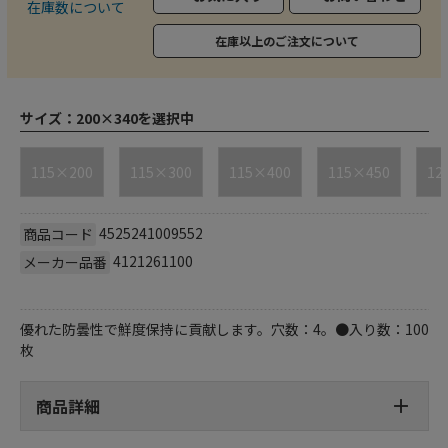
在庫数について
在庫以上のご注文について
サイズ：
200×340を選択中
115×200
115×300
115×400
115×450
12
4525241009552
商品コード
4121261100
メーカー品番
優れた防曇性で鮮度保持に貢献します。穴数：4。●入り数：100
枚
商品詳細