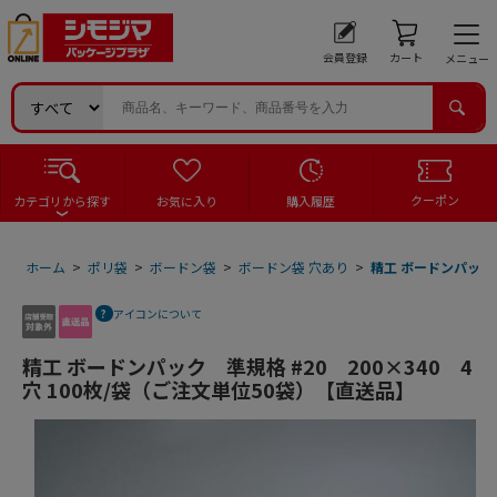
会員登録
カート
メニュー
クーポン
カテゴリから探す
お気に入り
購入履歴
ホーム
>
ポリ袋
>
ボードン袋
>
ボードン袋 穴あり
>
精工 ボードンパック 
アイコンについて
精工 ボードンパック 準規格 #20 200×340 4
穴 100枚/袋（ご注文単位50袋）【直送品】