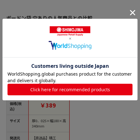
ボードン袋 穴ありの人気商品との比較
商品名
精工 ボードンパッ
ク 準規格 #25 180
×340 4穴 100枚/袋
（ご注文単位100袋）
【直送品】
価格(税
￥389
込)
サイズ
厚0．025×幅180×高
340mm
発送元
【直送品】精工