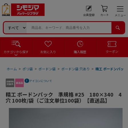
会員登録
カート
メニュー
クーポン
カテゴリから探す
お気に入り
購入履歴
ホーム
>
ポリ袋
>
ボードン袋
>
ボードン袋 穴あり
>
精工 ボードンパック 
アイコンについて
精工 ボードンパック 準規格 #25 180×340 4
穴 100枚/袋（ご注文単位100袋）【直送品】