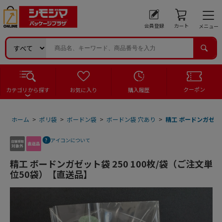
会員登録
カート
メニュー
クーポン
カテゴリから探す
お気に入り
購入履歴
ホーム
>
ポリ袋
>
ボードン袋
>
ボードン袋 穴あり
>
精工 ボードンガゼット
アイコンについて
精工 ボードンガゼット袋 250 100枚/袋（ご注文単
位50袋）【直送品】