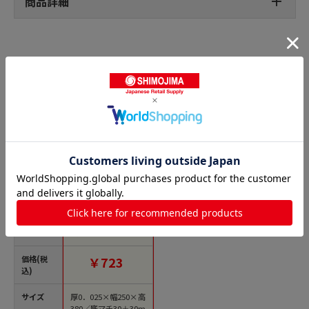
商品詳細
ボードン袋 穴ありの人気商品との比較
商品名
精工 ボードンガゼッ
ト袋 250 100枚/袋
（ご注文単位50袋）
【直送品】
価格(税
￥723
込)
サイズ
厚0．025×幅250×高
380／底マチ30＋30m