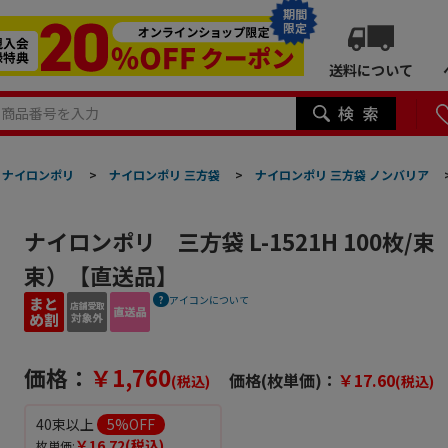
期間
限定
送料について
ナイロンポリ
>
ナイロンポリ 三方袋
>
ナイロンポリ 三方袋 ノンバリア
ナイロンポリ 三方袋 L-1521H 100枚/
束）【直送品】
アイコンについて
価格：
￥1,760
価格(枚単価)：
￥17.60
(税込)
(税込)
40束以上
5
%OFF
￥16.72
(税込)
枚単価: