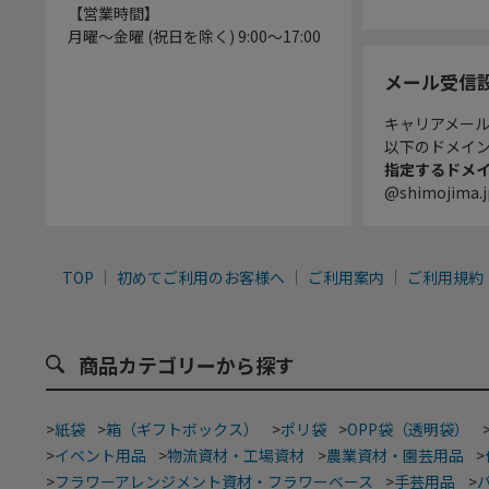
【営業時間】
月曜～金曜 (祝日を除く) 9:00～17:00
メール受信
キャリアメー
以下のドメイ
指定するドメ
@shimojima.j
TOP
初めてご利用のお客様へ
ご利用案内
ご利用規約
商品カテゴリーから探す
>
紙袋
>
箱（ギフトボックス）
>
ポリ袋
>
OPP袋（透明袋）
>
イベント用品
>
物流資材・工場資材
>
農業資材・園芸用品
>
>
フラワーアレンジメント資材・フラワーベース
>
手芸用品
>