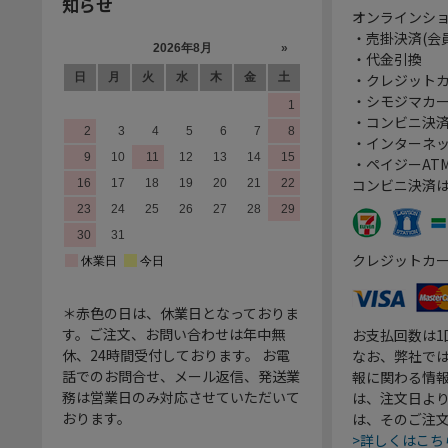
知らせ
オンラインシ
・売掛決済(会
・代金引換
・クレジット
・シモジマカ
・コンビニ決済
・インターネッ
・ペイジーATM
コンビニ決済
クレジットカ
＊赤色の日は、休業日となっておりま
す。ご注文、お問い合わせは年中無
お支払回数は
休、24時間受付しております。 お電
なお、弊社では
話でのお問合せ、メール返信、発送業
報に関わる情
務は営業日のみ対応させていただいて
は、注文日よ
おります。
は、そのご注
>詳しくはこち