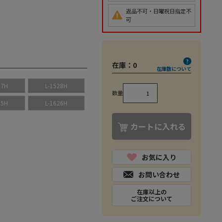
返品不可・日曜祝日指定不
可
在庫：
0
在庫数について
27H
L-1528H
数量
25H
L-1626H
カートに入れる
お気に入り
お問い合わせ
在庫以上の
ご注文について