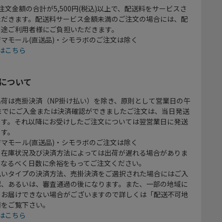
注文金額の合計が5,500円(税込)以上で、配送料をサービスさ
ただきます。配送料サービス金額未満のご注文の場合には、配
別途ご利用者様にご負担いただきます。
マモール(直送品)・シモラボのご注文は除く
はこちら
について
出荷は売掛決済（NP掛け払い）を除き、原則として営業日の午
時までにご入金または決済確認ができましたご注文は、当日発送
ます。それ以降にお受けしたご注文については翌営業日に発送
ます。
マモール(直送品)・シモラボのご注文は除く
、在庫状況及び決済方法によっては出荷が遅れる場合がありま
、なるべく日数に余裕をもってご注文ください。
払いタイプの決済方法、売掛決済をご選択された場合にはご入
認、あるいは、審査通過の後になります。また、一部の地域に
をお届けできない場合がございますので詳しくは「配送不可地
欄をご覧下さい。
はこちら