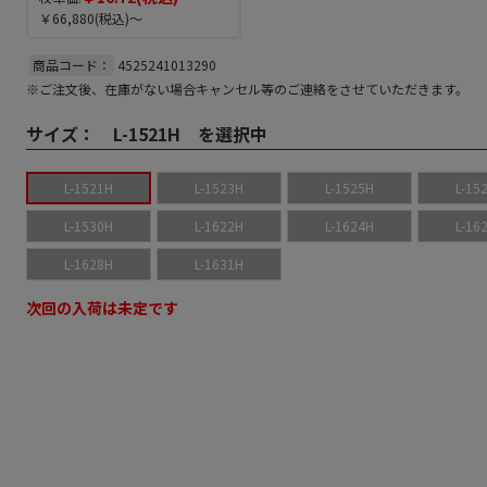
￥66,880
(税込)～
商品コード：
4525241013290
※ご注文後、在庫がない場合キャンセル等のご連絡をさせていただきます。
サイズ：
L-1521H を選択中
L-1521H
L-1523H
L-1525H
L-15
L-1530H
L-1622H
L-1624H
L-16
L-1628H
L-1631H
次回の入荷は未定です