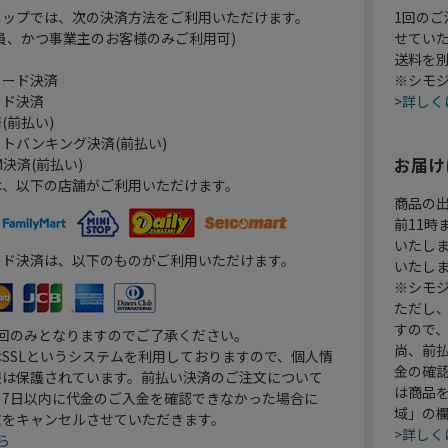
ョップでは、次の決済方法をご利用いただけます。
1回のご
員、かつ事業主のお客様のみご利用可)
せてい
送料を
カード決済
※シモジ
ード決済
>詳しく
(前払い)
トバンキング決済(前払い)
お届け
決済(前払い)
は、以下の店舗がご利用いただけます。
商品の
前11
いたし
ード決済は、以下のものがご利用いただけます。
いたし
※シモジ
ただし
すので
1回のみとなりますのでご了承ください。
尚、前
SSLというシステムを利用しておりますので、個人情
金の確
報は保護されています。前払い決済のご注文について
は商品
り7日以内に代金のご入金を確認できなかった場合に
域」の
文をキャンセルさせていただきます。
>詳しく
ら