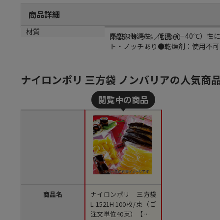
商品詳細
商品説明
規格
材質
真空包装適性。低温（－40℃）性
L-1521H
NY15／ドライ／LLD60
ト・ノッチあり●乾燥剤：使用不可
ナイロンポリ 三方袋 ノンバリアの人気商
商品名
ナイロンポリ 三方袋
L-1521H 100枚/束（ご
注文単位40束）【直送