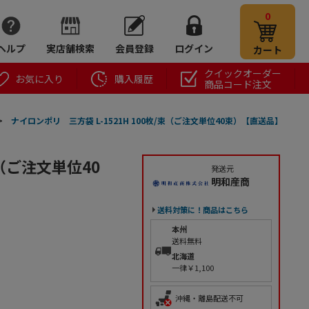
0
ヘルプ
実店舗検索
会員登録
ログイン
カート
クイックオーダー
お気に入り
購入履歴
商品コード注文
>
ナイロンポリ 三方袋 L-1521H 100枚/束（ご注文単位40束）【直送品】
束（ご注文単位40
発送元
明和産商
送料対策に！商品はこちら
本州
送料無料
北海道
一律￥1,100
沖縄・離島配送不可