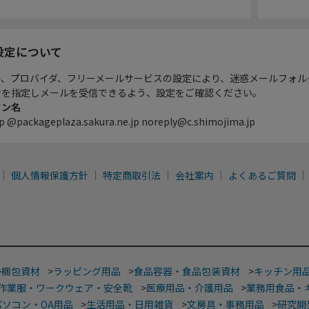
設定について
ル、プロバイダ、フリーメールサービスの設定により、迷惑メールフォル
ンを指定しメールを受信できるよう、設定をご確認ください。
イン名
p @packageplaza.sakura.ne.jp noreply@c.shimojima.jp
個人情報保護方針
特定商取引法
会社案内
よくあるご質問
>
梱包資材
>
ラッピング用品
>
食品容器・食品包装資材
>
キッチン用
作業服・ワークウェア・安全靴
>
医療用品・介護用品
>
業務用食品・
パソコン・OA用品
>
生活用品・日用雑貨
>
文房具・事務用品
>
研究開