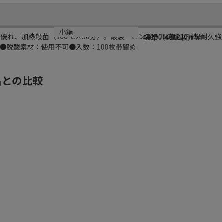
サイズ
小箱
に優れ、加熱殺菌（100℃×30分）。破袋・ピンホール防止、衝撃耐久
幅150×高210mm
40束（4000枚）
●脱酸素材：使用不可●入数：100枚帯留め
品との比較