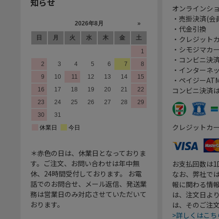
知らせ
オンラインシ
・売掛決済(会
・代金引換
・クレジット
・シモジマカ
・コンビニ決済
・インターネッ
・ペイジーATM
コンビニ決済
クレジットカ
＊赤色の日は、休業日となっておりま
す。ご注文、お問い合わせは年中無
お支払回数は
休、24時間受付しております。 お電
なお、弊社では
話でのお問合せ、メール返信、発送業
報に関わる情
務は営業日のみ対応させていただいて
は、注文日よ
おります。
は、そのご注
>詳しくはこち