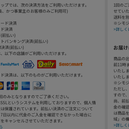
ョップでは、次の決済方法をご利用いただけます。
1回のご
員、かつ事業主のお客様のみご利用可)
せてい
送料を
カード決済
※シモジ
ード決済
>詳しく
(前払い)
トバンキング決済(前払い)
お届け
決済(前払い)
は、以下の店舗がご利用いただけます。
商品の
前11
いたし
ード決済は、以下のものがご利用いただけます。
いたし
※シモジ
ただし
すので
1回のみとなりますのでご了承ください。
尚、前
SSLというシステムを利用しておりますので、個人情
金の確
報は保護されています。前払い決済のご注文について
は商品
り7日以内に代金のご入金を確認できなかった場合に
域」の
文をキャンセルさせていただきます。
>詳しく
ら