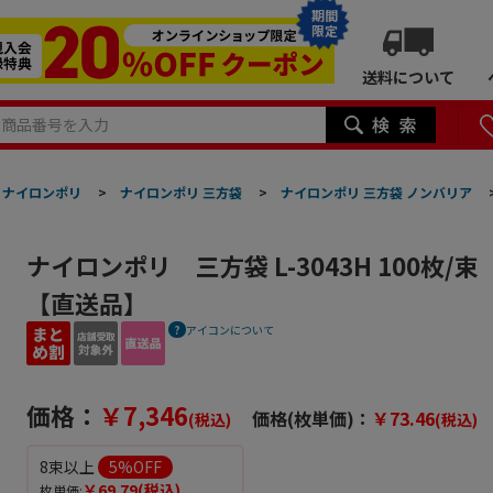
期間
限定
送料について
ナイロンポリ
>
ナイロンポリ 三方袋
>
ナイロンポリ 三方袋 ノンバリア
ナイロンポリ 三方袋 L-3043H 100枚/
【直送品】
アイコンについて
価格：
￥7,346
価格(枚単価)：
￥73.46
(税込)
(税込)
8束以上
5
%OFF
￥69.79
(税込)
枚単価: