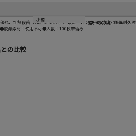
サイズ
小箱
に優れ、加熱殺菌（100℃×30分）。破袋・ピンホール防止、衝撃耐久
幅300×高430mm
8束（800枚）
●脱酸素材：使用不可●入数：100枚帯留め
品との比較