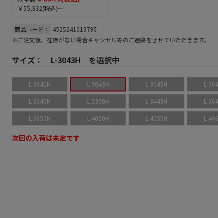
￥55,832
(税込)～
商品コード：
4525241013795
※ご注文後、在庫がない場合キャンセル等のご連絡をさせていただきます。
サイズ：
L-3043H を選択中
L-3040H
L-3043H
L-3045H
L-30
L-3345H
L-3350H
L-3443H
L-36
L-3650H
L-4050H
L-4055H
L-40
次回の入荷は未定です