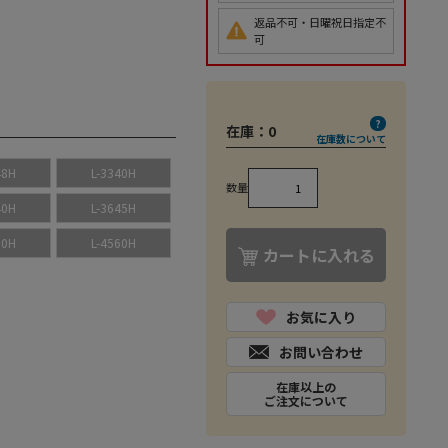
返品不可・日曜祝日指定不
可
在庫：
0
在庫数について
48H
L-3340H
数量
40H
L-3645H
60H
L-4560H
カートに入れる
お気に入り
お問い合わせ
在庫以上の
ご注文について