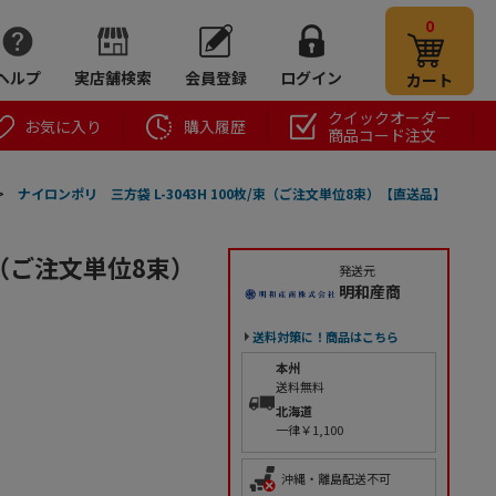
0
ヘルプ
実店舗検索
会員登録
ログイン
カート
クイックオーダー
お気に入り
購入履歴
商品コード注文
>
ナイロンポリ 三方袋 L-3043H 100枚/束（ご注文単位8束）【直送品】
束（ご注文単位8束）
発送元
明和産商
送料対策に！商品はこちら
本州
送料無料
北海道
一律￥1,100
沖縄・離島配送不可