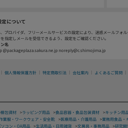
設定について
ル、プロバイダ、フリーメールサービスの設定により、迷惑メールフォル
ンを指定しメールを受信できるよう、設定をご確認ください。
イン名
p @packageplaza.sakura.ne.jp noreply@c.shimojima.jp
個人情報保護方針
特定商取引法
会社案内
よくあるご質問
>
梱包資材
>
ラッピング用品
>
食品容器・食品包装資材
>
キッチン用
作業服・ワークウェア・安全靴
>
医療用品・介護用品
>
業務用食品・
パソコン・OA用品
>
生活用品・日用雑貨
>
文房具・事務用品
>
研究開