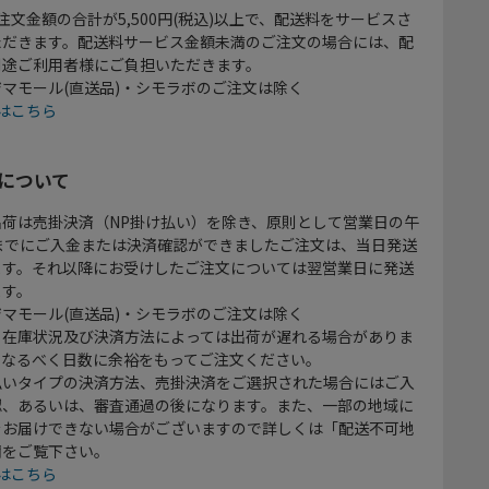
注文金額の合計が5,500円(税込)以上で、配送料をサービスさ
ただきます。配送料サービス金額未満のご注文の場合には、配
別途ご利用者様にご負担いただきます。
マモール(直送品)・シモラボのご注文は除く
はこちら
について
出荷は売掛決済（NP掛け払い）を除き、原則として営業日の午
時までにご入金または決済確認ができましたご注文は、当日発送
ます。それ以降にお受けしたご注文については翌営業日に発送
ます。
マモール(直送品)・シモラボのご注文は除く
、在庫状況及び決済方法によっては出荷が遅れる場合がありま
、なるべく日数に余裕をもってご注文ください。
払いタイプの決済方法、売掛決済をご選択された場合にはご入
認、あるいは、審査通過の後になります。また、一部の地域に
をお届けできない場合がございますので詳しくは「配送不可地
欄をご覧下さい。
はこちら