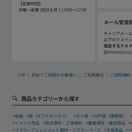
【営業時間】
月曜～金曜 (祝日を除く) 9:00～17:00
メール受信
キャリアメー
以下のドメイ
指定するドメ
@shimojima.j
TOP
初めてご利用のお客様へ
ご利用案内
ご利用規約
商品カテゴリーから探す
>
紙袋
>
箱（ギフトボックス）
>
ポリ袋
>
OPP袋（透明袋）
>
イベント用品
>
物流資材・工場資材
>
農業資材・園芸用品
>
>
フラワーアレンジメント資材・フラワーベース
>
手芸用品
>