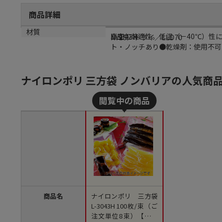
商品詳細
商品説明
規格
材質
真空包装適性。低温（－40℃）性
L-3043H
NY15／ドライ／LLD70
ト・ノッチあり●乾燥剤：使用不可
ナイロンポリ 三方袋 ノンバリアの人気商
商品名
ナイロンポリ 三方袋
L-3043H 100枚/束（ご
注文単位8束）【直送