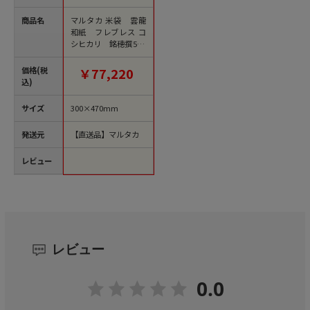
商品名
マルタカ 米袋 雲龍
和紙 フレブレス コ
シヒカリ 銘穂撰5kg
MK0140 500枚/箱（ご
注文単位1箱）【直送
価格(税
￥77,220
品】
込)
サイズ
300×470mm
発送元
【直送品】マルタカ
レビュー
レビュー
0.0