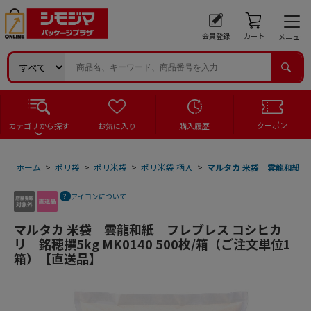
会員登録
カート
メニュー
クーポン
カテゴリから探す
お気に入り
購入履歴
ホーム
>
ポリ袋
>
ポリ米袋
>
ポリ米袋 柄入
>
マルタカ 米袋 雲龍和紙 フ
アイコンについて
マルタカ 米袋 雲龍和紙 フレブレス コシヒカ
リ 銘穂撰5kg MK0140 500枚/箱（ご注文単位1
箱）【直送品】