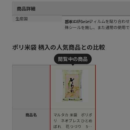
商品詳細
商品説明
サイズ
生産国
ポリエチレンフィルムを貼り合わせ
300×470mm
日本
殊シールを施し、また通常の使用で
ポリ米袋 柄入の人気商品との比較
商品名
マルタカ 米袋 ポリポ
リ ネオブレス ひとめ
ぼれ 花つづり 5kg