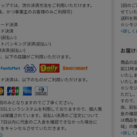
ョップでは、次の決済方法をご利用いただけます。
1回のご
員、かつ事業主のお客様のみご利用可)
せてい
送料を
カード決済
※シモジ
ード決済
>詳しく
(前払い)
トバンキング決済(前払い)
お届け
決済(前払い)
は、以下の店舗がご利用いただけます。
商品の
前11
いたし
ード決済は、以下のものがご利用いただけます。
いたし
※シモジ
ただし
すので
1回のみとなりますのでご了承ください。
尚、前
SSLというシステムを利用しておりますので、個人情
金の確
報は保護されています。前払い決済のご注文について
は商品
り7日以内に代金のご入金を確認できなかった場合に
域」の
文をキャンセルさせていただきます。
>詳しく
ら