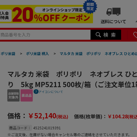
期間
限定
送料について
ポリ米袋
>
ポリ米袋 柄入
>
マルタカ 米袋 ポリポリ ネオブレス ひとめぼれ
マルタカ 米袋 ポリポリ ネオブレス ひ
り 5kg MP5211 500枚/箱（ご注文単
アイコンについて
価格：
￥52,140
価格(枚単価)：
￥104.28
(税込)
(税込
商品コード：
4525241019391
※ご注文後、在庫がない場合キャンセル等のご連絡をさせていただきます。