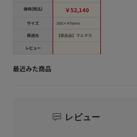
MP5211 500枚/箱（ご
注文単位1箱）【直送
価格(税込)
￥52,140
品】
サイズ
300×470mm
発送元
【直送品】マルタカ
レビュー
最近みた商品
レビュー