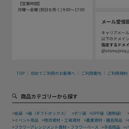
【営業時間】
月曜～金曜 (祝日を除く) 9:00～17:00
メール受信
キャリアメー
以下のドメイ
指定するドメ
@shimojima.j
TOP
初めてご利用のお客様へ
ご利用案内
ご利用規約
商品カテゴリーから探す
>
紙袋
>
箱（ギフトボックス）
>
ポリ袋
>
OPP袋（透明袋）
>
イベント用品
>
物流資材・工場資材
>
農業資材・園芸用品
>
>
フラワーアレンジメント資材・フラワーベース
>
手芸用品
>