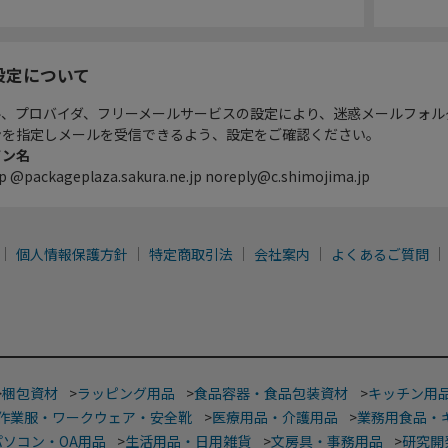
設定について
ル、プロバイダ、フリーメールサービスの設定により、迷惑メールフォル
ンを指定しメールを受信できるよう、設定をご確認ください。
イン名
p @packageplaza.sakura.ne.jp noreply@c.shimojima.jp
個人情報保護方針
特定商取引法
会社案内
よくあるご質問
>
梱包資材
>
ラッピング用品
>
食品容器・食品包装資材
>
キッチン用
作業服・ワークウェア・安全靴
>
医療用品・介護用品
>
業務用食品・
パソコン・OA用品
>
生活用品・日用雑貨
>
文房具・事務用品
>
研究開