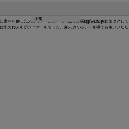
材質
小箱
た素材を使った米袋です。米袋を積む際の破袋を防ぐため空気は通して
ポリ
1箱（500枚）
は水の侵入も防ぎます。もちろん、従来通りのシール機でお使いいただけ