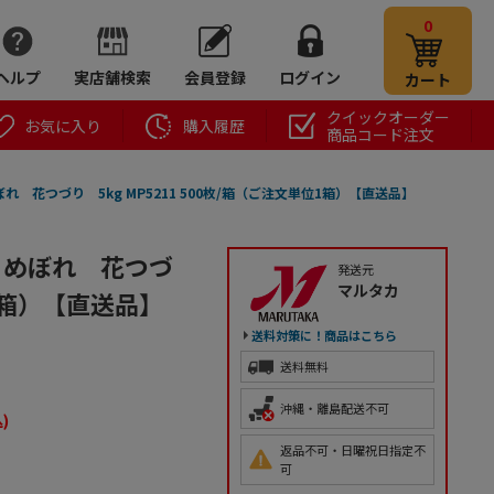
0
ヘルプ
実店舗検索
会員登録
ログイン
カート
クイックオーダー
お気に入り
購入履歴
商品コード注文
 花つづり 5kg MP5211 500枚/箱（ご注文単位1箱）【直送品】
とめぼれ 花つづ
発送元
マルタカ
位1箱）【直送品】
送料対策に！商品はこちら
送料無料
沖縄・離島配送不可
)
返品不可・日曜祝日指定不
可