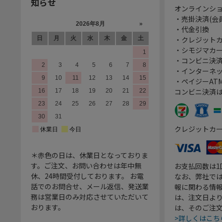
知らせ
オンラインシ
・売掛決済(会
・代金引換
・クレジット
・シモジマカ
・コンビニ決済
・インターネッ
・ペイジーATM
コンビニ決済
クレジットカ
＊赤色の日は、休業日となっておりま
す。ご注文、お問い合わせは年中無
お支払回数は
休、24時間受付しております。 お電
なお、弊社では
話でのお問合せ、メール返信、発送業
報に関わる情
務は営業日のみ対応させていただいて
は、注文日よ
おります。
は、そのご注
>詳しくはこち