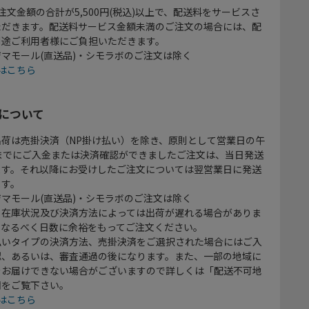
注文金額の合計が5,500円(税込)以上で、配送料をサービスさ
ただきます。配送料サービス金額未満のご注文の場合には、配
別途ご利用者様にご負担いただきます。
マモール(直送品)・シモラボのご注文は除く
はこちら
について
出荷は売掛決済（NP掛け払い）を除き、原則として営業日の午
時までにご入金または決済確認ができましたご注文は、当日発送
ます。それ以降にお受けしたご注文については翌営業日に発送
ます。
マモール(直送品)・シモラボのご注文は除く
、在庫状況及び決済方法によっては出荷が遅れる場合がありま
、なるべく日数に余裕をもってご注文ください。
払いタイプの決済方法、売掛決済をご選択された場合にはご入
認、あるいは、審査通過の後になります。また、一部の地域に
をお届けできない場合がございますので詳しくは「配送不可地
欄をご覧下さい。
はこちら