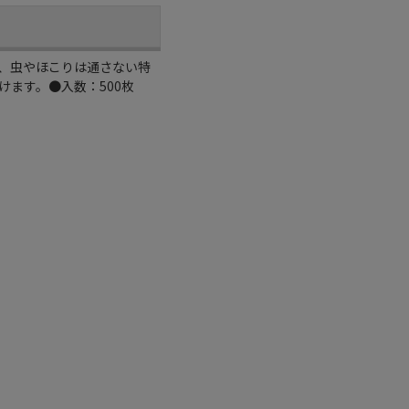
、虫やほこりは通さない特
ます。●入数：500枚