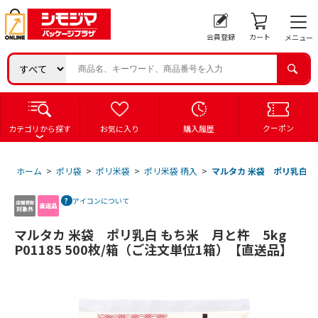
会員登録
カート
メニュー
クーポン
カテゴリから探す
お気に入り
購入履歴
ホーム
>
ポリ袋
>
ポリ米袋
>
ポリ米袋 柄入
>
マルタカ 米袋 ポリ乳白 もち
アイコンについて
マルタカ 米袋 ポリ乳白 もち米 月と杵 5kg
P01185 500枚/箱（ご注文単位1箱）【直送品】