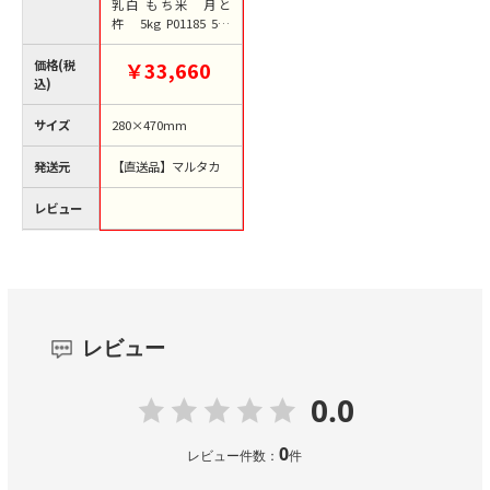
乳白 もち米 月と
杵 5kg P01185 500
枚/箱（ご注文単位1
箱）【直送品】
価格(税
￥33,660
込)
サイズ
280×470mm
発送元
【直送品】マルタカ
レビュー
レビュー
0.0
0
レビュー件数：
件