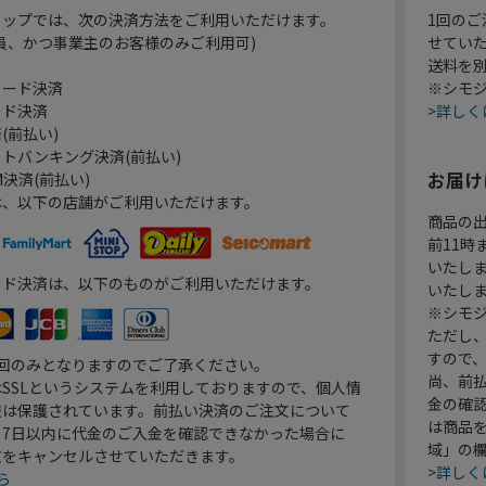
ョップでは、次の決済方法をご利用いただけます。
1回のご
員、かつ事業主のお客様のみご利用可)
せてい
送料を
カード決済
※シモジ
ード決済
>詳しく
(前払い)
トバンキング決済(前払い)
お届け
決済(前払い)
は、以下の店舗がご利用いただけます。
商品の
前11
いたし
ード決済は、以下のものがご利用いただけます。
いたし
※シモジ
ただし
すので
1回のみとなりますのでご了承ください。
尚、前
SSLというシステムを利用しておりますので、個人情
金の確
報は保護されています。前払い決済のご注文について
は商品
り7日以内に代金のご入金を確認できなかった場合に
域」の
文をキャンセルさせていただきます。
>詳しく
ら