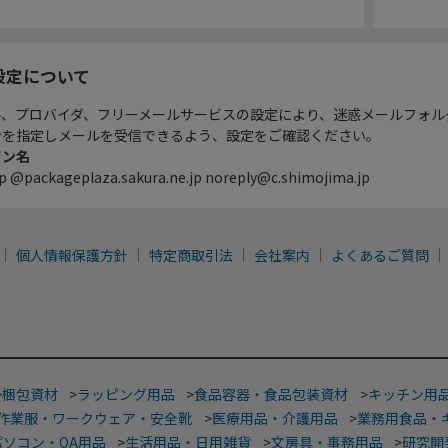
設定について
ル、プロバイダ、フリーメールサービスの設定により、迷惑メールフォル
ンを指定しメールを受信できるよう、設定をご確認ください。
イン名
p @packageplaza.sakura.ne.jp noreply@c.shimojima.jp
個人情報保護方針
特定商取引法
会社案内
よくあるご質問
>
梱包資材
>
ラッピング用品
>
食品容器・食品包装資材
>
キッチン用
作業服・ワークウェア・安全靴
>
医療用品・介護用品
>
業務用食品・
パソコン・OA用品
>
生活用品・日用雑貨
>
文房具・事務用品
>
研究開