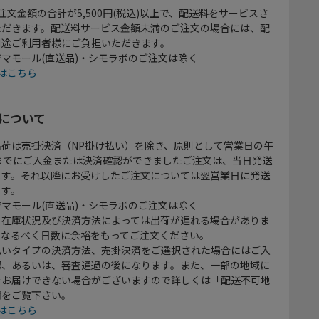
注文金額の合計が5,500円(税込)以上で、配送料をサービスさ
ただきます。配送料サービス金額未満のご注文の場合には、配
別途ご利用者様にご負担いただきます。
マモール(直送品)・シモラボのご注文は除く
はこちら
について
出荷は売掛決済（NP掛け払い）を除き、原則として営業日の午
時までにご入金または決済確認ができましたご注文は、当日発送
ます。それ以降にお受けしたご注文については翌営業日に発送
ます。
マモール(直送品)・シモラボのご注文は除く
、在庫状況及び決済方法によっては出荷が遅れる場合がありま
、なるべく日数に余裕をもってご注文ください。
払いタイプの決済方法、売掛決済をご選択された場合にはご入
認、あるいは、審査通過の後になります。また、一部の地域に
をお届けできない場合がございますので詳しくは「配送不可地
欄をご覧下さい。
はこちら