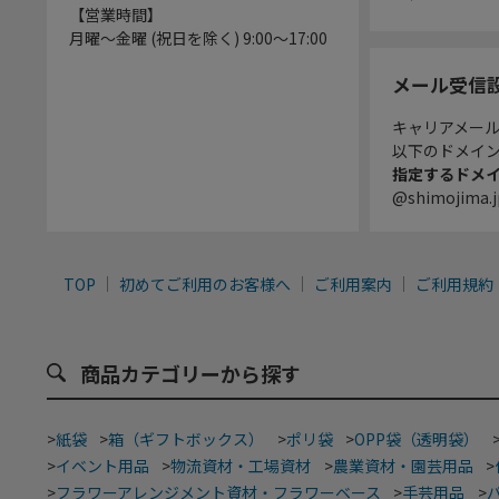
【営業時間】
月曜～金曜 (祝日を除く) 9:00～17:00
メール受信
キャリアメー
以下のドメイ
指定するドメ
@shimojima.j
TOP
初めてご利用のお客様へ
ご利用案内
ご利用規約
商品カテゴリーから探す
>
紙袋
>
箱（ギフトボックス）
>
ポリ袋
>
OPP袋（透明袋）
>
イベント用品
>
物流資材・工場資材
>
農業資材・園芸用品
>
>
フラワーアレンジメント資材・フラワーベース
>
手芸用品
>