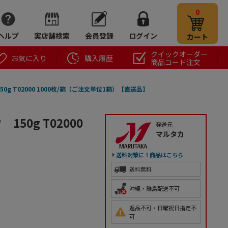
0
ヘルプ
実店舗検索
会員登録
ログイン
カート
クイックオーダー
お気に入り
購入履歴
商品コード注文
g T02000 1000枚/箱（ご注文単位1箱）【直送品】
50g T02000
発送元
マルタカ
送料対策に！商品はこちら
送料無料
沖縄・離島配送不可
返品不可・日曜祝日指定不
可