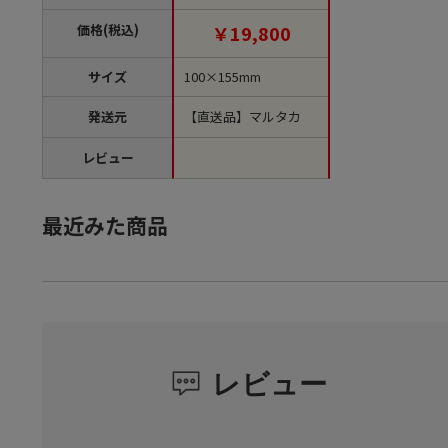
枚/箱（ご注文単位1
箱）【直送品】
価格(税込)
￥19,800
サイズ
100×155mm
発送元
【直送品】マルタカ
レビュー
最近みた商品
レビュー