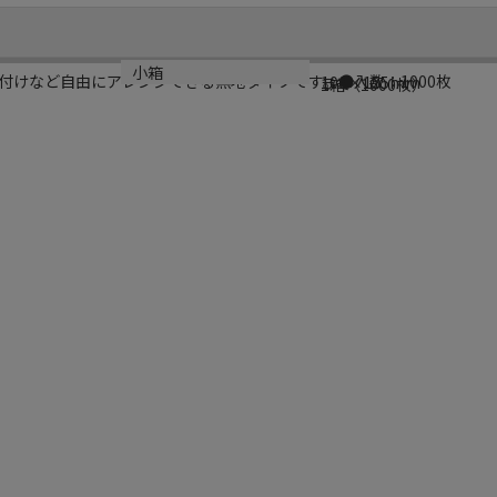
サイズ
材質
小箱
付けなど自由にアレンジできる無地タイプです。●入数：1000枚
100×155mm
ラミ
1箱（1000枚）