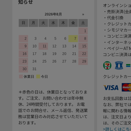
知らせ
オンラインシ
・売掛決済(会
・代金引換
・クレジット
・シモジマカ
・コンビニ決済
・インターネッ
・ペイジーATM
コンビニ決済
クレジットカ
＊赤色の日は、休業日となっておりま
す。ご注文、お問い合わせは年中無
お支払回数は
休、24時間受付しております。 お電
なお、弊社では
話でのお問合せ、メール返信、発送業
報に関わる情
務は営業日のみ対応させていただいて
は、注文日よ
おります。
は、そのご注
>詳しくはこち