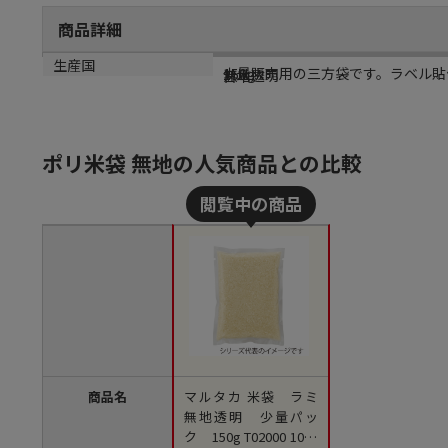
商品詳細
商品説明
規格
カラー
生産国
少量販売用の三方袋です。ラベル貼
150g
無地透明
日本
ポリ米袋 無地の人気商品との比較
商品名
マルタカ 米袋 ラミ
無地透明 少量パッ
ク 150g T02000 1000