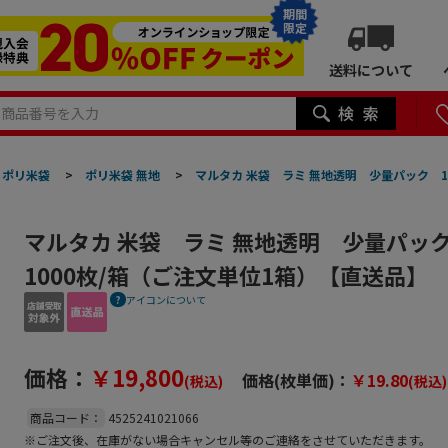
期間
限定
送料について
ポリ米袋
>
ポリ米袋 無地
>
マルタカ 米袋 ラミ 無地透明 少量パック 150
マルタカ 米袋 ラミ 無地透明 少量パック 1
1000枚/箱（ご注文単位1箱）【直送品】
アイコンについて
価格：
￥19,800
価格(枚単価)：
￥19.80
(税込)
(税込)
商品コード：
4525241021066
※ご注文後、在庫がない場合キャンセル等のご連絡をさせていただきます。