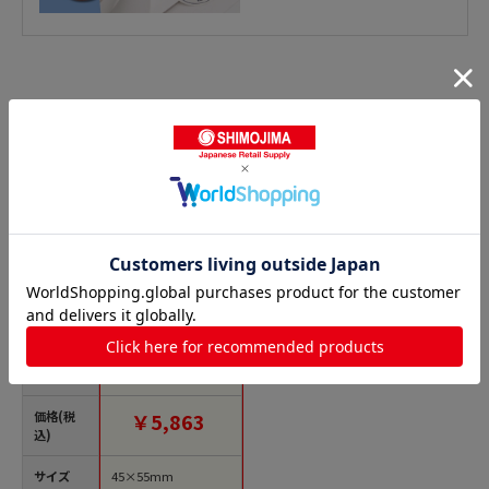
お米ラベルの人気商品との比較
商品名
マルタカ ラベル ゆめ
ぴりか 楕円 L60210
1000枚/箱（ご注文単
位1箱）【直送品】
価格(税
￥5,863
込)
サイズ
45×55mm