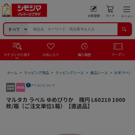
会員登録
カート
メニュー
クーポン
カテゴリから探す
お気に入り
購入履歴
ホーム
>
ラッピング用品
>
ラッピングシール
>
食品シール
>
お米ラベル
アイコンについて
マルタカ ラベル ゆめぴりか 楕円 L60210 1000
枚/箱（ご注文単位1箱）【直送品】