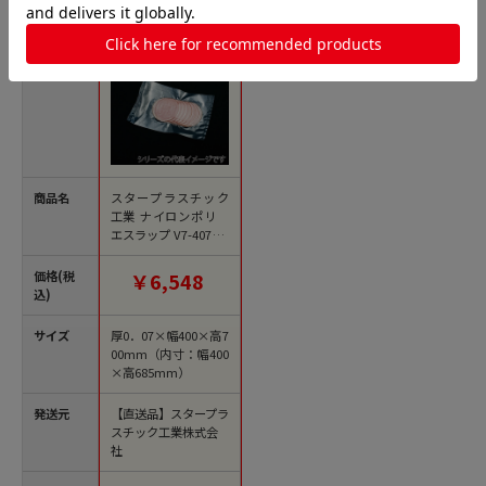
商品名
スタープラスチック
工業 ナイロンポリ
エスラップ V7-4070 1
00枚/外袋（ご注文単
位5外袋）【直送品】
価格(税
￥6,548
込)
サイズ
厚0．07×幅400×高7
00mm（内寸：幅400
×高685mm）
発送元
【直送品】スタープラ
スチック工業株式会
社