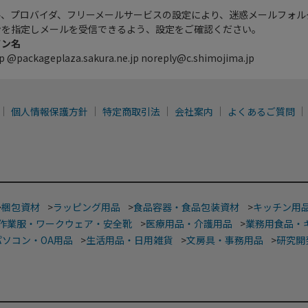
ル、プロバイダ、フリーメールサービスの設定により、迷惑メールフォル
ンを指定しメールを受信できるよう、設定をご確認ください。
イン名
p @packageplaza.sakura.ne.jp noreply@c.shimojima.jp
個人情報保護方針
特定商取引法
会社案内
よくあるご質問
>
梱包資材
>
ラッピング用品
>
食品容器・食品包装資材
>
キッチン用
作業服・ワークウェア・安全靴
>
医療用品・介護用品
>
業務用食品・
パソコン・OA用品
>
生活用品・日用雑貨
>
文房具・事務用品
>
研究開