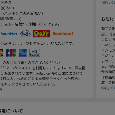
ード決済
>詳しく
(前払い)
トバンキング決済(前払い)
お届け
決済(前払い)
は、以下の店舗がご利用いただけます。
商品の
前11
いたし
ード決済は、以下のものがご利用いただけます。
いたし
※シモジ
ただし
すので
1回のみとなりますのでご了承ください。
尚、前
SSLというシステムを利用しておりますので、個人情
金の確
報は保護されています。前払い決済のご注文について
は商品
り7日以内に代金のご入金を確認できなかった場合に
域」の
文をキャンセルさせていただきます。
>詳しく
ら
設定について