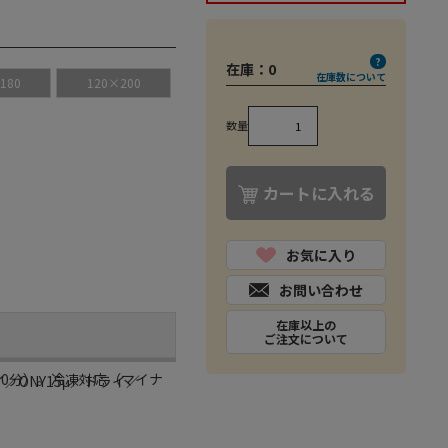
在庫：
0
在庫数について
180
120×200
数量
カートに入れる
お気に入り
お問い合わせ
在庫以上の
ご注文について
30分）。冷凍対応（マイナ
イ／ONY15μ／ドライ／