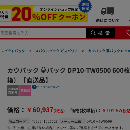
期間
限定
送料について
スパウトパック
>
スパウトパック ガスバリア
>
カウパック 夢パック DP10
カウパック 夢パック DP10-TW0500 60
箱）【直送品】
アイコンについて
価格：
￥60,937
価格(枚単価)：
￥101.57
(税込)
(税込
商品コード：
4525241026023
メーカー品番：
DP10－TW0500
※ご注文後、在庫がない場合キャンセル等のご連絡をさせていただきます。