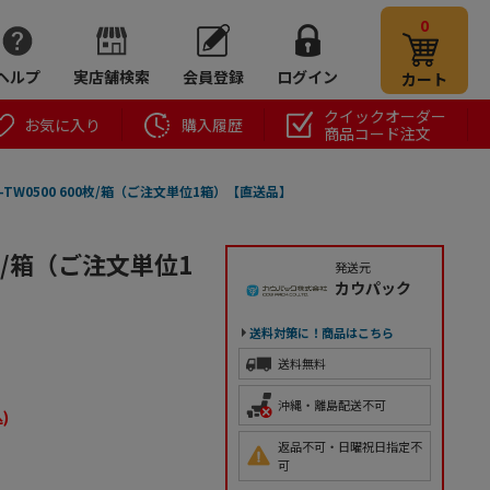
0
ヘルプ
実店舗検索
会員登録
ログイン
カート
クイックオーダー
お気に入り
購入履歴
商品コード注文
-TW0500 600枚/箱（ご注文単位1箱）【直送品】
0枚/箱（ご注文単位1
発送元
カウパック
送料対策に！商品はこちら
送料無料
沖縄・離島配送不可
)
返品不可・日曜祝日指定不
可