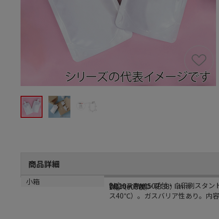
商品詳細
商品説明
メーカー品番
サイズ
小箱
2ピースキャップ付・白印刷スタン
DP10－TW0500
W130×H200（B38）mm
1箱（600枚）
ス40℃）。ガスバリア性あり。内容量