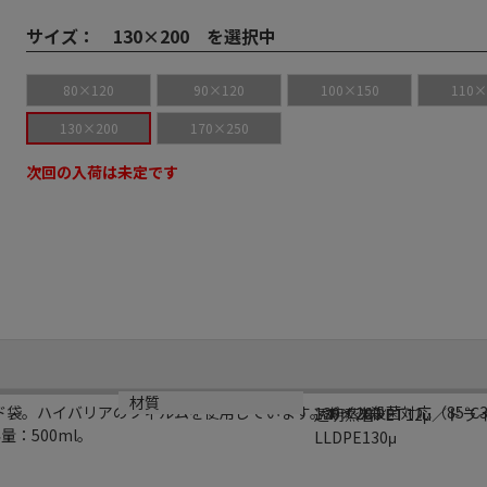
サイズ：
130×200 を選択中
80×120
90×120
100×150
110×
130×200
170×250
次回の入荷は未定です
規格
材質
ド袋。ハイバリアのフィルムを使用しています。ボイル殺菌対応（85℃
130×200
透明蒸着PET12μ／ドラ
：500ml。
LLDPE130μ