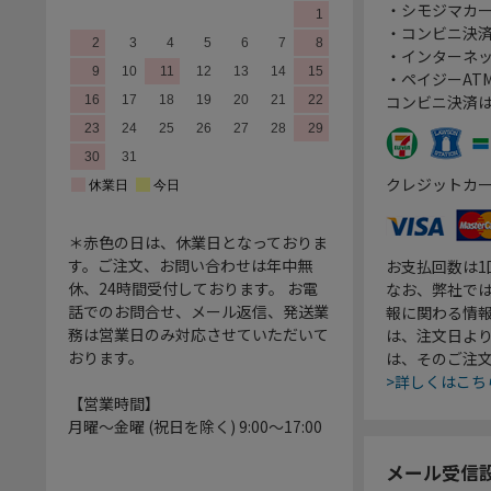
・シモジマカ
・コンビニ決済
・インターネッ
・ペイジーATM
コンビニ決済
クレジットカ
＊赤色の日は、休業日となっておりま
す。ご注文、お問い合わせは年中無
お支払回数は
休、24時間受付しております。 お電
なお、弊社では
話でのお問合せ、メール返信、発送業
報に関わる情
務は営業日のみ対応させていただいて
は、注文日よ
おります。
は、そのご注
>詳しくはこち
【営業時間】
月曜～金曜 (祝日を除く) 9:00～17:00
メール受信