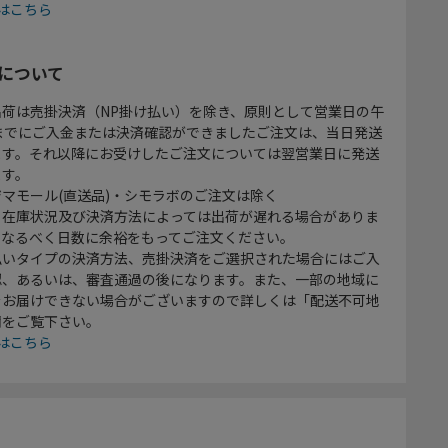
はこちら
について
出荷は売掛決済（NP掛け払い）を除き、原則として営業日の午
時までにご入金または決済確認ができましたご注文は、当日発送
ます。それ以降にお受けしたご注文については翌営業日に発送
ます。
マモール(直送品)・シモラボのご注文は除く
、在庫状況及び決済方法によっては出荷が遅れる場合がありま
、なるべく日数に余裕をもってご注文ください。
払いタイプの決済方法、売掛決済をご選択された場合にはご入
認、あるいは、審査通過の後になります。また、一部の地域に
をお届けできない場合がございますので詳しくは「配送不可地
欄をご覧下さい。
はこちら