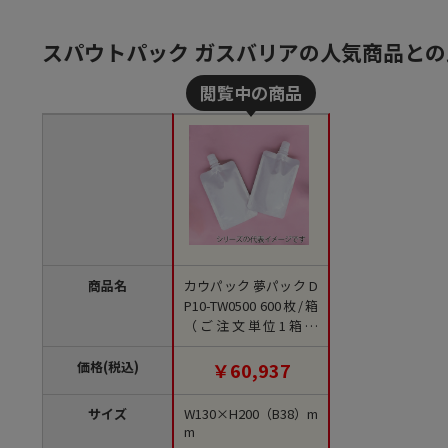
スパウトパック ガスバリアの人気商品との
商品名
カウパック 夢パック D
P10-TW0500 600枚/箱
（ご注文単位1箱）
【直送品】
価格(税込)
￥60,937
サイズ
W130×H200（B38）m
m