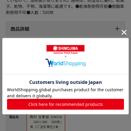
子、乾物、干物、海藻等に最適です。●乾燥剤使用可能●脱酸素
剤使用不可●入数：500枚
商品詳細
合掌袋の人気商品との比較
商品名
西村 合掌袋 S/W518
160×260 500枚/
束（ご注文単位1束）