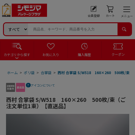
会員登録
カート
メニュー
クーポン
カテゴリから探す
お気に入り
購入履歴
ホーム
>
ポリ袋
>
合掌袋
>
西村 合掌袋 S/W518 160×260 500枚
アイコンについて
西村 合掌袋 S/W518 160×260 500枚/束（ご
注文単位1束）【直送品】