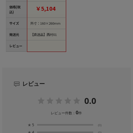
【直送品】
価格(税
￥5,104
込)
サイズ
外寸：160×260mm
発送元
【直送品】西村01
レビュー
レビュー
0.0
0
レビュー件数：
件
★
5
(0)
★
4
(0)