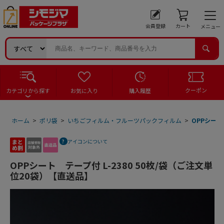
会員登録
カート
メニュー
クーポン
カテゴリから探す
お気に入り
購入履歴
ホーム
>
ポリ袋
>
いちごフィルム・フルーツパックフィルム
>
OPPシート
アイコンについて
OPPシート テープ付 L-2380 50枚/袋（ご注文単
位20袋）【直送品】