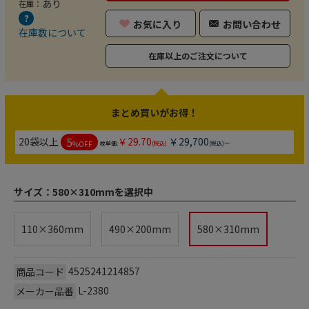
あり
在庫：
お気に入り
お問い合わせ
在庫数について
在庫以上のご注文について
まとめ買いがお得！
5
20袋以上
￥29.70
￥29,700
%OFF
枚単価:
(税込)
(税込)～
サイズ：
580×310mmを選択中
110×360mm
490×200mm
580×310mm
4525241214857
商品コード
L-2380
メーカー品番