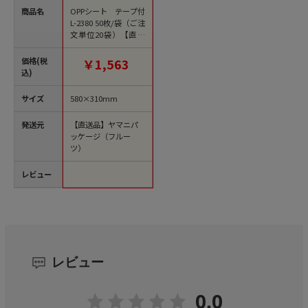
商品名
OPPシート テープ付
L-2380 50枚/袋（ご注
文単位20袋）【直送
品】
価格(税
￥1,563
込)
サイズ
580×310mm
発送元
【直送品】ヤマニパ
ッケージ（フルー
ツ）
レビュー
レビュー
0.0