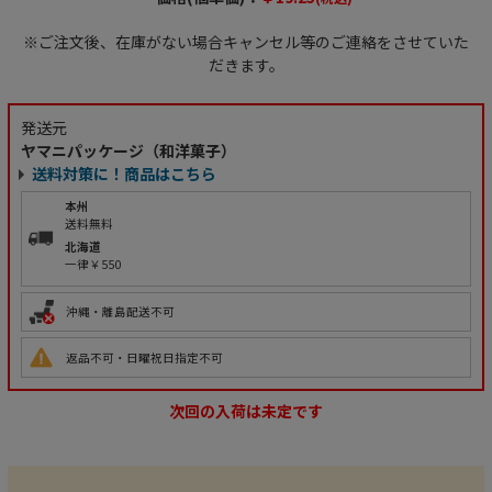
※ご注文後、在庫がない場合キャンセル等のご連絡をさせていた
だきます。
発送元
ヤマニパッケージ（和洋菓子）
送料対策に！商品はこちら
本州
送料無料
北海道
一律￥550
沖縄・離島配送不可
返品不可・日曜祝日指定不可
次回の入荷は未定です