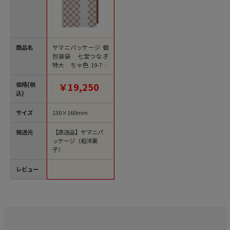
商品名
ヤマニパッケージ 個
包装袋 七宝つなぎ
特大 ちゃ色 19-704
B 1000個/束（ご注文
単位10束）【直送
価格(税
￥19,250
品】
込)
サイズ
130×160mm
発送元
【直送品】ヤマニパ
ッケージ（和洋菓
子）
レビュー