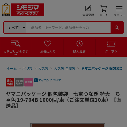
会員登録
カート
メニュー
クーポン
カテゴリから探す
お気に入り
購入履歴
ホーム
>
ポリ袋
>
ガス袋
>
ガス袋 合掌袋
>
ヤマニパッケージ 個包装袋 七宝
アイコンについて
ヤマニパッケージ 個包装袋 七宝つなぎ 特大 ち
ゃ色 19-704B 1000個/束（ご注文単位10束）【直
送品】