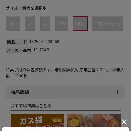
サイズ：
特大を選択中
特小
小
大
115
特大
GZ(ガゼット)
4525241220308
商品コード
19-704B
メーカー品番
和菓子用の個包装袋です。●脱酸素剤対応●重量：2.1g／枚●入
数：1000枚
商品詳細
おすすめ特集はこちら