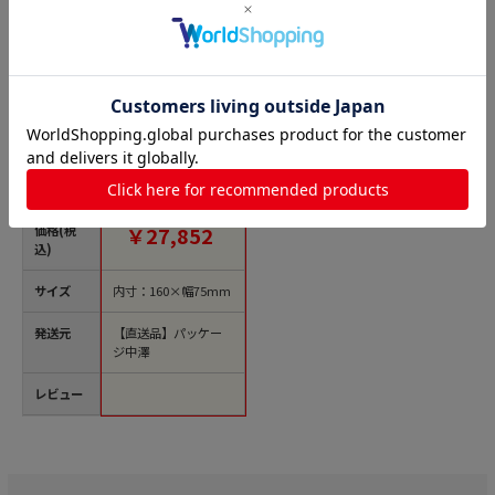
商品名
パッケージ中澤 リー
フパイKOP袋 リーフ
パイ1 W10410 2000
枚/袋（ご注文単位1
袋）【直送品】
価格(税
￥27,852
込)
サイズ
内寸：160×幅75mm
発送元
【直送品】パッケー
ジ中澤
レビュー