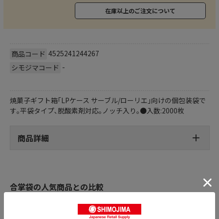
在庫以上のご注文について
4525241244267
商品コード
-
シモジマコード
焼菓子ギフト箱｢LPケース サーブル/ローリエ｣向けの個包装袋で
す｡平袋タイプ､脱酸素剤対応｡ノッチ入り｡●入数:2000枚
商品詳細
合掌袋の人気商品との比較