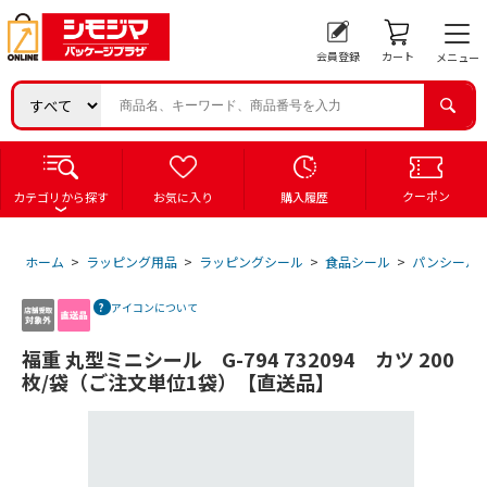
会員登録
カート
メニュー
クーポン
カテゴリから探す
お気に入り
購入履歴
ホーム
>
ラッピング用品
>
ラッピングシール
>
食品シール
>
パンシール
アイコンについて
福重 丸型ミニシール G-794 732094 カツ 200
枚/袋（ご注文単位1袋）【直送品】