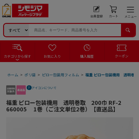
会員登録
カート
メニュー
クーポン
カテゴリから探す
お気に入り
購入履歴
ホーム
>
ポリ袋
>
ピロー包装用フィルム
>
福重 ピロー包装機用 透明巻取 2
アイコンについて
福重 ピロー包装機用 透明巻取 200巾 RF-2
660005 1巻（ご注文単位2巻）【直送品】