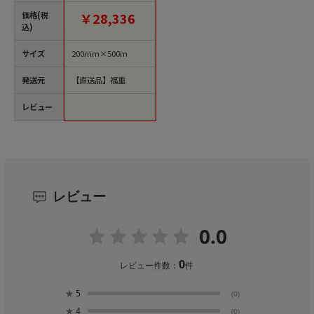
（ご注文単位2巻）
【直送品】
価格(税
￥28,336
込)
サイズ
200mm×500m
発送元
【直送品】福重
レビュー
レビュー
0.0
0
レビュー件数：
件
★
5
(0)
★
4
(0)