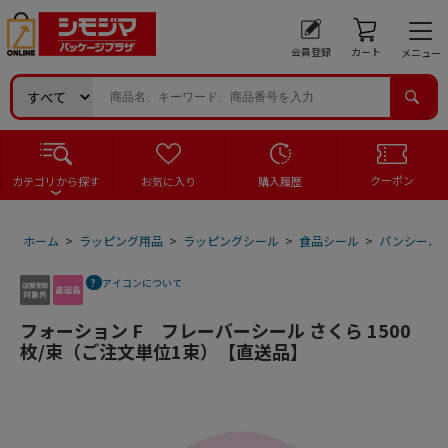
会員登録
カート
メニュー
クーポン
カテゴリから探す
お気に入り
購入履歴
ホーム
>
ラッピング用品
>
ラッピングシール
>
食品シール
>
パンシール
アイコンについて
フォーション F フレーバーシール さくら 1500
枚/束（ご注文単位1束）【直送品】