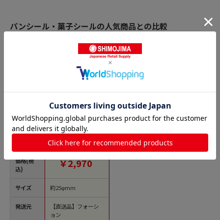
パンシール・菓子シールの人気商品との比較
商品名
フォーション F フレ
ーバーシール さくら
1500枚/束（ご注文単
位1束）【直送品】
価格(税
￥2,970
込)
サイズ
約25φmm
発送元
【直送品】フォーシ
ョン