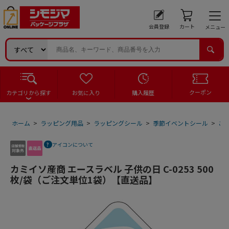
会員登録
カート
メニュー
クーポン
カテゴリから探す
お気に入り
購入履歴
ホーム
>
ラッピング用品
>
ラッピングシール
>
季節イベントシール
>
こ
アイコンについて
カミイソ産商 エースラベル 子供の日 C-0253 500
枚/袋（ご注文単位1袋）【直送品】