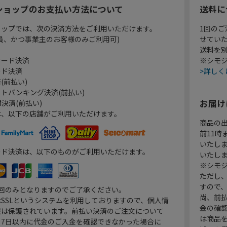
ショップのお支払い方法について
送料に
ョップでは、次の決済方法をご利用いただけます。
1回のご
員、かつ事業主のお客様のみご利用可)
せてい
送料を
カード決済
※シモジ
ード決済
>詳しく
(前払い)
トバンキング決済(前払い)
お届け
決済(前払い)
は、以下の店舗がご利用いただけます。
商品の
前11
いたし
ード決済は、以下のものがご利用いただけます。
いたし
※シモジ
ただし
すので
1回のみとなりますのでご了承ください。
尚、前
SSLというシステムを利用しておりますので、個人情
金の確
報は保護されています。前払い決済のご注文について
は商品
り7日以内に代金のご入金を確認できなかった場合に