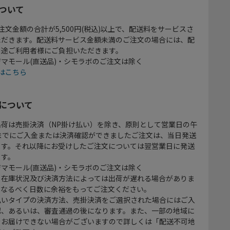
ついて
注文金額の合計が5,500円(税込)以上で、配送料をサービスさ
ただきます。配送料サービス金額未満のご注文の場合には、配
別途ご利用者様にご負担いただきます。
マモール(直送品)・シモラボのご注文は除く
はこちら
について
出荷は売掛決済（NP掛け払い）を除き、原則として営業日の午
時までにご入金または決済確認ができましたご注文は、当日発送
ます。それ以降にお受けしたご注文については翌営業日に発送
ます。
マモール(直送品)・シモラボのご注文は除く
、在庫状況及び決済方法によっては出荷が遅れる場合がありま
、なるべく日数に余裕をもってご注文ください。
払いタイプの決済方法、売掛決済をご選択された場合にはご入
認、あるいは、審査通過の後になります。また、一部の地域に
をお届けできない場合がございますので詳しくは「配送不可地