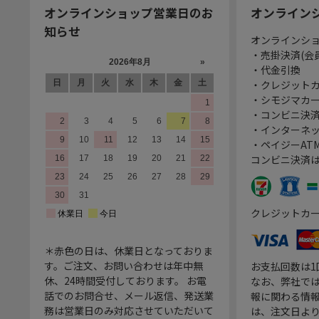
オンラインショップ営業日のお
オンライン
知らせ
オンラインシ
・売掛決済(会
・代金引換
・クレジット
・シモジマカ
・コンビニ決済
・インターネッ
・ペイジーATM
コンビニ決済
クレジットカ
＊赤色の日は、休業日となっておりま
す。ご注文、お問い合わせは年中無
お支払回数は
休、24時間受付しております。 お電
なお、弊社では
話でのお問合せ、メール返信、発送業
報に関わる情
務は営業日のみ対応させていただいて
は、注文日よ