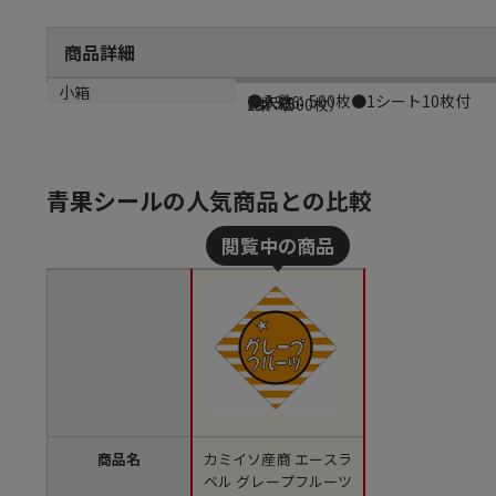
商品詳細
商品説明
メーカー品番
材質
小箱
●入数：500枚●1シート10枚付
H-0336
光沢紙
1束（500枚）
青果シールの人気商品との比較
商品名
カミイソ産商 エースラ
ベル グレープフルーツ