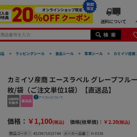
期間
限定
送料について
用品
>
ラッピングシール
>
食品シール
>
青果シール
>
カミイソ産商 
カミイソ産商 エースラベル グレープフルーツ H
枚/袋（ご注文単位1袋）【直送品】
アイコンについて
価格：
￥1,100
価格(枚単価)：
￥2.20
(税込)
(税込)
商品コード：
4529671010744
メーカー品番：
H-0336