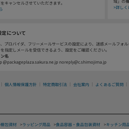
域」の
文をキャンセルさせていただきます。
>詳しく
ら
設定について
ル、プロバイダ、フリーメールサービスの設定により、迷惑メールフォル
ンを指定しメールを受信できるよう、設定をご確認ください。
イン名
p @packageplaza.sakura.ne.jp noreply@c.shimojima.jp
個人情報保護方針
特定商取引法
会社案内
よくあるご質問
>
梱包資材
>
ラッピング用品
>
食品容器・食品包装資材
>
キッチン用