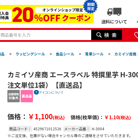
期間
限定
送料について
用品
>
ラッピングシール
>
食品シール
>
青果シール
>
カミイソ産商 
カミイソ産商 エースラベル 特撰里芋 H-300
注文単位1袋）【直送品】
アイコンについて
価格：
￥1,100
価格(枚単価)：
￥1.10
(税込)
(税込)
商品コード：
4529671012526
メーカー品番：
H-3004
※ご注文後、在庫がない場合キャンセル等のご連絡をさせていただきます。