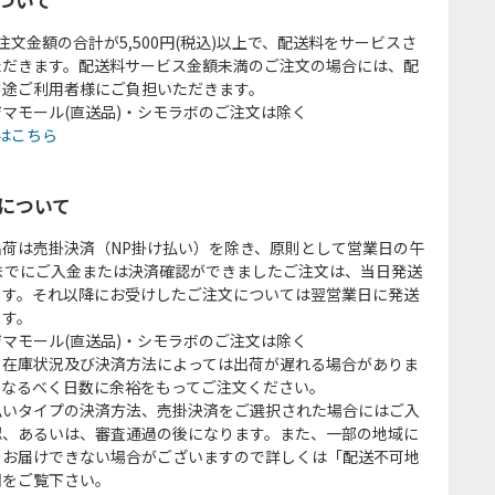
注文金額の合計が5,500円(税込)以上で、配送料をサービスさ
ただきます。配送料サービス金額未満のご注文の場合には、配
別途ご利用者様にご負担いただきます。
マモール(直送品)・シモラボのご注文は除く
はこちら
について
出荷は売掛決済（NP掛け払い）を除き、原則として営業日の午
時までにご入金または決済確認ができましたご注文は、当日発送
ます。それ以降にお受けしたご注文については翌営業日に発送
ます。
マモール(直送品)・シモラボのご注文は除く
、在庫状況及び決済方法によっては出荷が遅れる場合がありま
、なるべく日数に余裕をもってご注文ください。
払いタイプの決済方法、売掛決済をご選択された場合にはご入
認、あるいは、審査通過の後になります。また、一部の地域に
をお届けできない場合がございますので詳しくは「配送不可地
欄をご覧下さい。