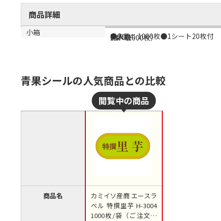
商品詳細
商品説明
メーカー品番
材質
小箱
●入数：1000枚●1シート20枚付
H-3004
光沢紙
1束（1000枚）
青果シールの人気商品との比較
商品名
カミイソ産商 エースラ
ベル 特撰里芋 H-3004
1000枚/袋（ご注文単