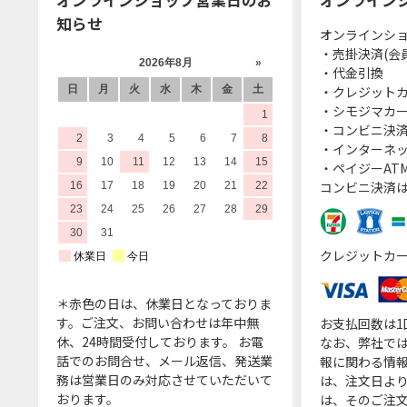
知らせ
オンラインシ
・売掛決済(会
・代金引換
・クレジット
・シモジマカ
・コンビニ決済
・インターネッ
・ペイジーATM
コンビニ決済
クレジットカ
＊赤色の日は、休業日となっておりま
す。ご注文、お問い合わせは年中無
お支払回数は
休、24時間受付しております。 お電
なお、弊社では
話でのお問合せ、メール返信、発送業
報に関わる情
務は営業日のみ対応させていただいて
は、注文日よ
おります。
は、そのご注