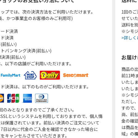
ョップでは、次の決済方法をご利用いただけます。
1回のご
員、かつ事業主のお客様のみご利用可)
せてい
送料を
カード決済
※シモジ
ード決済
>詳しく
(前払い)
トバンキング決済(前払い)
お届け
決済(前払い)
は、以下の店舗がご利用いただけます。
商品の
前11
いたし
ード決済は、以下のものがご利用いただけます。
いたし
※シモジ
ただし
すので
1回のみとなりますのでご了承ください。
尚、前
SSLというシステムを利用しておりますので、個人情
金の確
報は保護されています。前払い決済のご注文について
は商品
り7日以内に代金のご入金を確認できなかった場合に
域」の
文をキャンセルさせていただきます。