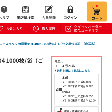
0
ヘルプ
実店舗検索
会員登録
ログイン
カート
クイックオーダー
お気に入り
購入履歴
商品コード注文
エースラベル 特撰里芋 H-3004 1000枚/袋（ご注文単位1袋）【直送品】
4 1000枚/袋（ご
発送元
エースラベル
送料対策に！商品はこちら
本州
￥3,980以上で送料無料
￥3,980未満の場合￥880
北海道
￥3,980以上で送料￥550
￥3,980未満の場合￥1,100
沖縄・離島配送不可