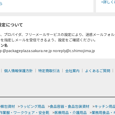
>詳しく
ら
設定について
ル、プロバイダ、フリーメールサービスの設定により、迷惑メールフォル
ンを指定しメールを受信できるよう、設定をご確認ください。
イン名
p @packageplaza.sakura.ne.jp noreply@c.shimojima.jp
個人情報保護方針
特定商取引法
会社案内
よくあるご質問
>
梱包資材
>
ラッピング用品
>
食品容器・食品包装資材
>
キッチン用
作業服・ワークウェア・安全靴
>
医療用品・介護用品
>
業務用食品・